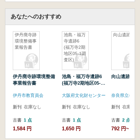
あなたへのおすすめ
伊丹廃寺跡
池島・福万
向山遺跡
環境整備事
寺遺跡6
業報告書
(福万寺2期
地区05-1調
査区)
伊丹廃寺跡環境整備
池島・福万寺遺跡6
向山遺跡
事業報告書
(福万寺2期地区05-1
調査区)
伊丹市教育員会
大阪府文化財センター
新刊
在庫なし
新刊
在庫なし
新刊
在庫なし
古書
1 点
古書
1 点
古書
2 点
1,584 円
1,650 円
792 円~