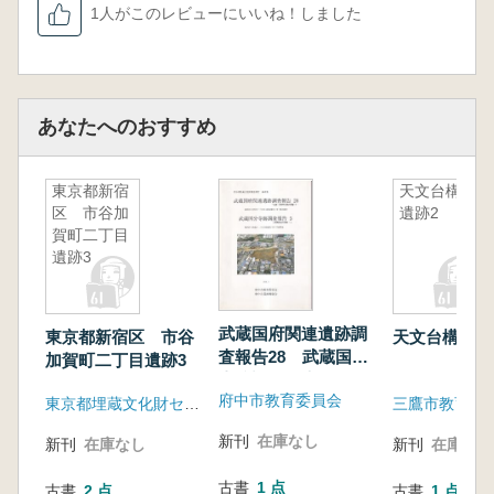
1人がこのレビューにいいね！しました
あなたへのおすすめ
東京都新宿
天文台構内
区 市谷加
遺跡2
賀町二丁目
遺跡3
武蔵国府関連遺跡調
東京都新宿区 市谷
天文台構内遺
査報告28 武蔵国分
加賀町二丁目遺跡3
寺跡調査報告5
府中市教育委員会
東京都埋蔵文化財センター
三鷹市教育委
新刊
在庫なし
新刊
在庫なし
新刊
在庫なし
古書
1 点
古書
2 点
古書
1 点