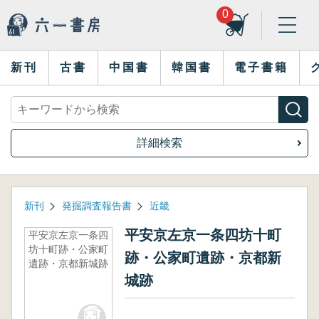
0
新刊
古書
中国書
韓国書
電子書籍
詳細検索
新刊
発掘調査報告書
近畿
平安京左京一条四坊十町
平安京左京一条四
坊十町跡・公家町
跡・公家町遺跡・京都新
遺跡・京都新城跡
城跡