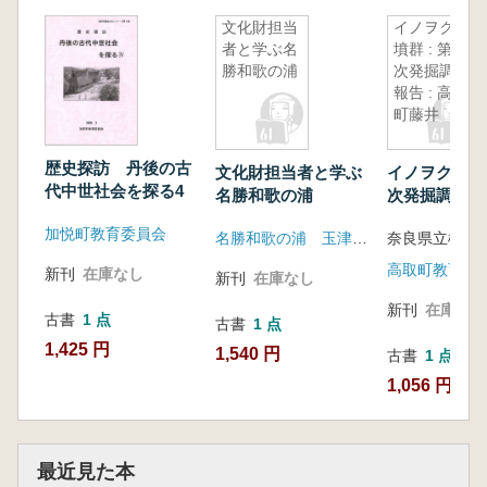
文化財担当
イノヲク古
者と学ぶ名
墳群 : 第3
勝和歌の浦
次発掘調査
報告 : 高取
町藤井
歴史探訪 丹後の古
文化財担当者と学ぶ
イノヲク古墳群
代中世社会を探る4
名勝和歌の浦
次発掘調査報告
取町藤井
加悦町教育委員会
名勝和歌の浦 玉津島保存会
高取町教育委
新刊
在庫なし
新刊
在庫なし
新刊
在庫なし
古書
1 点
古書
1 点
1,425 円
1,540 円
古書
1 点
1,056 円
最近見た本