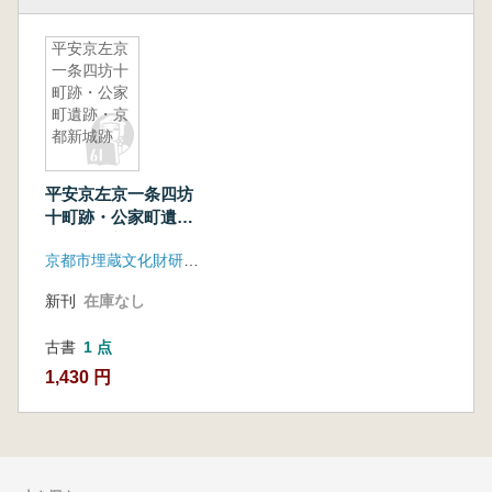
平安京左京
一条四坊十
町跡・公家
町遺跡・京
都新城跡
平安京左京一条四坊
十町跡・公家町遺
跡・京都新城跡
京都市埋蔵文化財研究所
新刊
在庫なし
古書
1 点
1,430 円