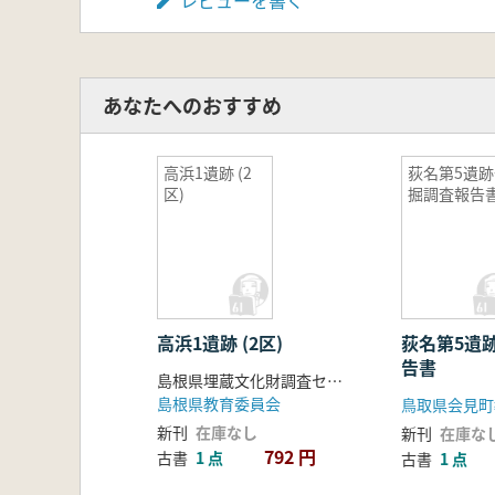
あなたへのおすすめ
高浜1遺跡 (2
荻名第5遺跡
区)
掘調査報告
高浜1遺跡 (2区)
荻名第5遺
告書
島根県埋蔵文化財調査センター編
島根県教育委員会
鳥取県会見町
新刊
在庫なし
新刊
在庫な
792 円
古書
1 点
古書
1 点