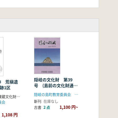
跡
隠岐の文化財 第39
跡 荒槇遺
号 (島前の文化財通巻
跡1区
第51号)
隠岐の島町教育委員会 ほか
島根県教育庁埋蔵文化財調査センター編
新刊
在庫なし
員会
1,100 円~
古書
2 点
1,108 円