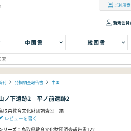
ご利用案
版
新規会員
中国書
韓国書
新刊
発掘調査報告書
中国
山ノ下遺跡2 平ノ前遺跡2
鳥取県教育文化財団調査室 編
レビューを書く
シリーズ
鳥取県教育文化財団調査報告書122