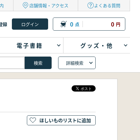
内
店舗情報・アクセス
よくある質問
0
0
登録
点
円
電子書籍
グッズ・他
詳細検索
ほしいものリストに追加