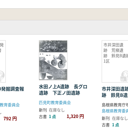
発
市井深田遺
書
跡 荒槇遺
跡 鈴見B遺
1区
水田ノ上A遺跡 長グロ
跡発掘調査報
市井深田遺
遺跡 下正ノ田遺跡
跡 鈴見B遺
匹見町教育委員会
教育委員会
新刊
在庫なし
島根県教育委
し
1,320 円
古書
1 点
792 円
新刊
在庫なし
古書
1 点