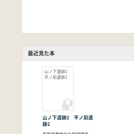
最近見た本
山ノ下遺跡2
平ノ前遺跡2
山ノ下遺跡2 平ノ前遺
跡2
鳥取県教育文化財団調査室 編