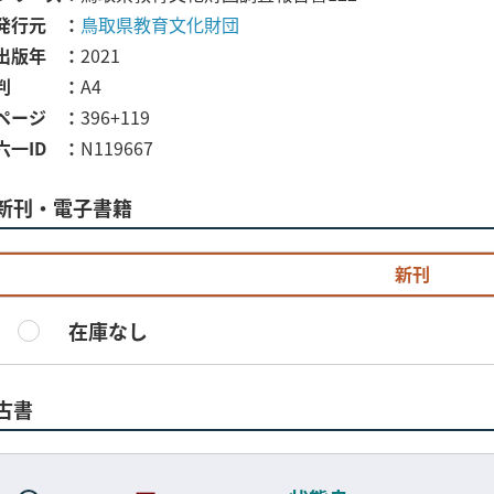
発行元
鳥取県教育文化財団
出版年
2021
判
A4
ページ
396+119
六一ID
N119667
新刊・電子書籍
新刊
在庫なし
古書