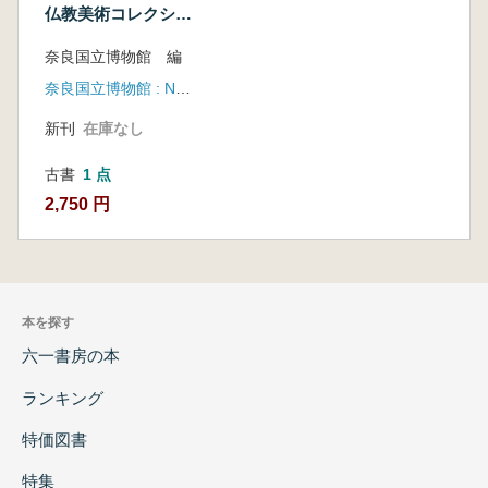
仏教美術コレクショ
ン
奈良国立博物館 編
奈良国立博物館 : NHK奈良放送局 , 読売新聞社 , NHKエンタープライズ近畿
新刊
在庫なし
古書
1 点
2,750 円
本を探す
六一書房の本
ランキング
特価図書
特集