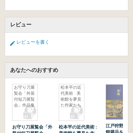
第十章 奈良博コレクション三昧
各論
レビュー
彫刻 奈良博の仏教コレクション 種類と時
代 岩井共二
絵画 奈良博の仏画コレクション 谷口耕生
レビューを書く
工芸 館蔵の工芸品
書跡 古写経と古代文字史料 奈良博の書跡コ
レクション 野尻忠
あなたへのおすすめ
考古 奈良国立博物館の考古部門について 吉
澤悟
奈良博のあゆみ 奈良国立博物館と「コレクシ
お守り刀展
松本平の近
ョン」 草創期を中心に 宮崎幹子
覧会「外装
代美術 : 美
展示品解説
付短刀展覧
術館を夢見
会」作品集
た作家たち
展示品目録
江戸狩野派の変
お守り刀展覧会「外
松本平の近代美術 :
館蔵品を中心