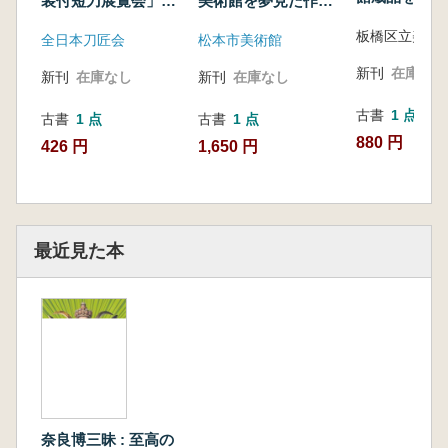
装付短刀展覧会」作
美術館を夢見た作家
品集
たち
板橋区立美術
全日本刀匠会
松本市美術館
新刊
在庫なし
新刊
在庫なし
新刊
在庫なし
古書
1 点
古書
1 点
古書
1 点
880 円
426 円
1,650 円
最近見た本
奈良博三昧 : 至高の