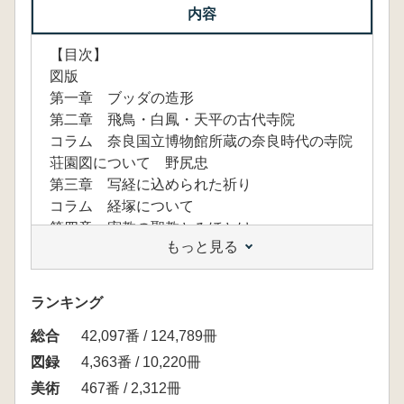
内容
【目次】
図版
第一章 ブッダの造形
第二章 飛鳥・白鳳・天平の古代寺院
コラム 奈良国立博物館所蔵の奈良時代の寺院
荘園図について 野尻忠
第三章 写経に込められた祈り
コラム 経塚について
第四章 密教の聖教とみほとけ
もっと見る
第五章 仏教儀礼の荘厳
コラム 密教法具の旅 内藤栄
第六章 地獄極楽と浄土教の美術
ランキング
第七章 神と仏が織りなす美
総合
コラム 春日曼荼羅と奈良博 谷口耕生
42,097番 / 124,789冊
第八章 高層のすがた
図録
4,363番 / 10,220冊
第九章 南都ゆかりの仏教美術
美術
467番 / 2,312冊
コラム 興福寺旧蔵の仏教 山口隆介