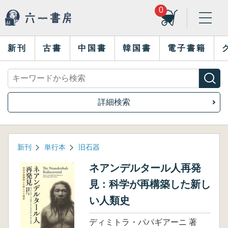
0
新刊
古書
中国書
韓国書
電子書籍
詳細検索
新刊
単行本
旧石器
ネアンデルタール人再発
見 : 科学が再構築した新し
い人類史
ディミトラ・パパギアーニ 著