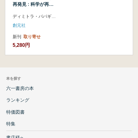
再発見 : 科学が再構
築した新しい人類史
ディミトラ・パパギアーニ 著 篠田 謙一 監修 武井 摩利 翻訳
創元社
新刊
取り寄せ
5,280円
本を探す
六一書房の本
ランキング
特価図書
特集
書店様へ