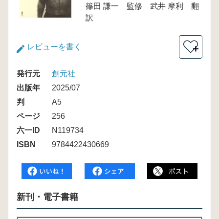
篠田 謙一 監修 武井 摩利 翻
訳
レビューを書く
＋
発行元
創元社
出版年
2025/07
判
A5
ページ
256
六一ID
N119734
ISBN
9784422430669
新刊・電子書籍