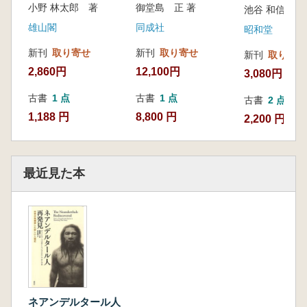
小野 林太郎 著
御堂島 正 著
池谷 和信 編
雄山閣
同成社
昭和堂
新刊
取り寄せ
新刊
取り寄せ
新刊
取り寄せ
2,860円
12,100円
3,080円
古書
1 点
古書
1 点
古書
2 点
1,188 円
8,800 円
2,200 円~
最近見た本
ネアンデルタール人