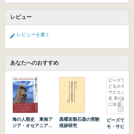
レビュー
レビューを書く
あなたへのおすすめ
ビーズでた
どるホモ・
サピエンス
史 美の起源
に迫る
海の人類史 東南ア
黒曜岩製石器の実験
ビーズでたど
ジア・オセアニア海
痕跡研究
モ・サピエンス
域の考古学
の起源に迫る