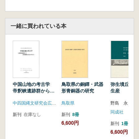
一緒に買われている本
中国山地の考古学
鳥取県の銅鐸・武器
弥生墳丘墓と
帝釈峡遺跡群から山
形青銅器の研究
生産
間部縄文社会を考え
中四国縄文研究会広島大会実行委員会事務局
鳥取県
野島 永 著
る
同成社
新刊
在庫なし
新刊
8冊
6,600円
新刊
1冊
6,600円