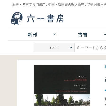
歴史・考古学専門書店 / 中国・韓国書の輸入販売 / 学術図書出
新刊
古書