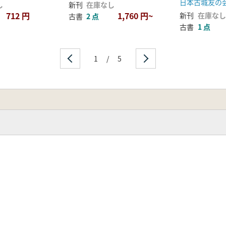
日本古城友の
し
新刊
在庫なし
712 円
1,760 円~
新刊
在庫なし
古書
2 点
古書
1 点
1
/
5