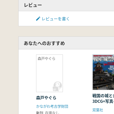
レビュー
レビューを書く
あなたへのおすすめ
森戸やぐら
戦国の城と
森戸やぐら
3DCG+写
かながわ考古学財団
ラー超ビジ
双葉社
新刊
在庫なし