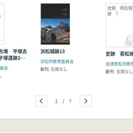
史跡 若松城
跡 7
古墳 平塚古
浜松城跡13
史跡 若松城
子塚遺跡2
浜松市教育委員会
会津若松市教
塚古墳2
員会
新刊
在庫なし
新刊
在庫なし
し
1
/
7