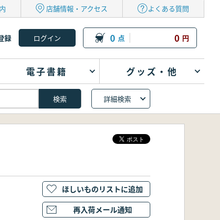
内
店舗情報・アクセス
よくある質問
0
0
登録
点
円
電子書籍
グッズ・他
詳細検索
ほしいものリストに追加
再入荷メール通知