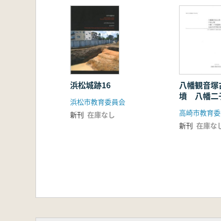
浜松城跡16
八幡観音塚
墳 八幡二
浜松市教育委員会
元島名将軍
高崎市教育委
新刊
在庫なし
新刊
在庫な