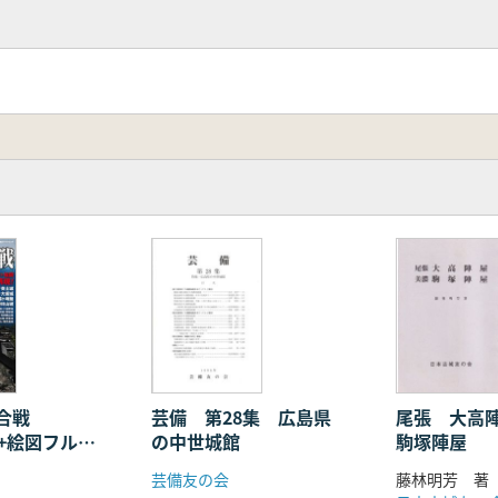
合戦
芸備 第28集 広島県
尾張 大高
真+絵図フルカ
の中世城館
駒塚陣屋
ュアル再現!
芸備友の会
藤林明芳 著