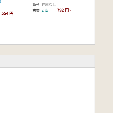
会
新刊
在庫なし
792 円~
古書
2 点
554 円