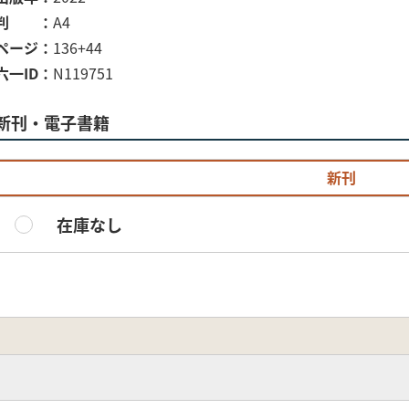
判
A4
ページ
136+44
六一ID
N119751
新刊・電子書籍
新刊
在庫なし