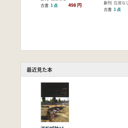
新刊
在庫な
498 円
古書
1 点
古書
1 点
最近見た本