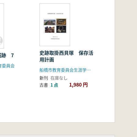
史跡取掛西貝塚 保存活
跡 7
用計画
育委員会
船橋市教育委員会生涯学習部文化課
新刊
在庫なし
1,980 円
古書
1 点