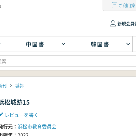
ご利用案
版
新規会員
中国書
韓国書
新刊
城郭
浜松城跡15
レビューを書く
発行元
浜松市教育委員会
出版年
2022