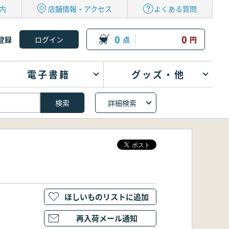
内
店舗情報・アクセス
よくある質問
0
0
登録
点
円
電子書籍
グッズ・他
詳細検索
ほしいものリストに追加
再入荷メール通知