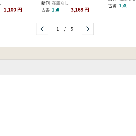
し
新刊
在庫なし
古書
1 点
1,100 円
3,168 円
古書
1 点
1
/
5