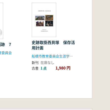
史跡取掛西貝塚 保存活
跡 7
用計画
育委員会
船橋市教育委員会生涯学習部文化課
新刊
在庫なし
1,980 円
古書
1 点