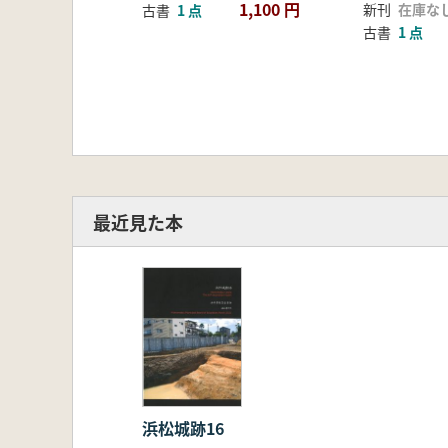
1,100 円
新刊
在庫な
古書
1 点
古書
1 点
最近見た本
浜松城跡16