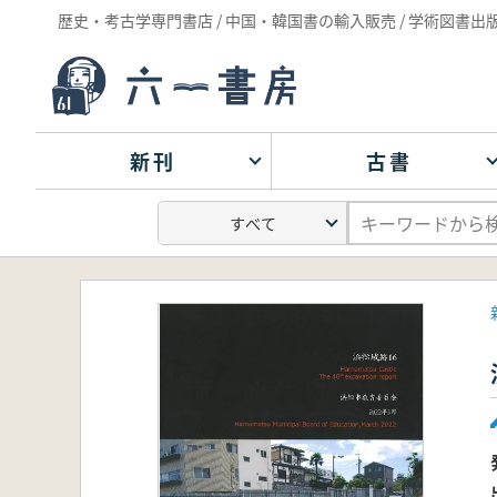
歴史・考古学専門書店 / 中国・韓国書の輸入販売 / 学術図書出
新刊
古書