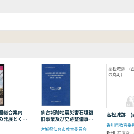
高松城跡 (
の丸町)
守閣総合案内
仙台城跡地震災害石垣復
高松城跡 (
の発展とくら
旧事業及び史跡整備事業
香川県教育委
報告書中門跡・清水門跡
宮城県仙台市教育委員会
新刊
在庫なし