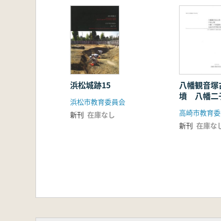
浜松城跡15
八幡観音塚
墳 八幡二
浜松市教育委員会
元島名将軍
高崎市教育委
新刊
在庫なし
新刊
在庫な