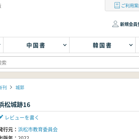
ご利用案
版
新規会員
中国書
韓国書
新刊
城郭
浜松城跡16
レビューを書く
発行元
浜松市教育委員会
出版年
2022