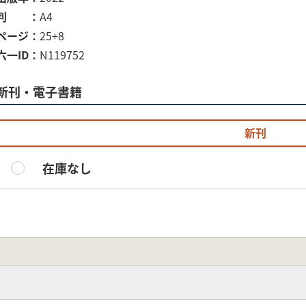
判
A4
ページ
25+8
六一ID
N119752
新刊・電子書籍
新刊
在庫なし