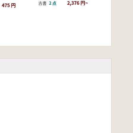
2,376 円~
古書
2 点
475 円