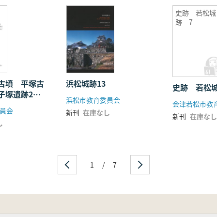
史跡 若松城
跡 7
古墳 平塚古
浜松城跡13
史跡 若松城
子塚遺跡2
浜松市教育委員会
会津若松市教
塚古墳2
員会
新刊
在庫なし
新刊
在庫なし
し
1
/
7