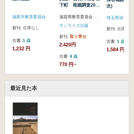
下町 発掘調査20年
次)
の記録
福島市教育委員会
滋賀県教育委員会 編著
サンライズ出版
新刊
在庫なし
新刊
在庫なし
新刊
取り寄せ
古書
1 点
古書
1 点
2,420円
1,232 円
1,584 円
古書
4 点
770 円~
最近見た本