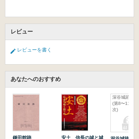
レビュー
レビューを書く
あなたへのおすすめ
深谷城跡
(第8〜11
次)
鎌田館跡
安土 信長の城と城
深谷城跡 (第