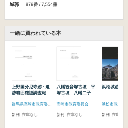
城郭
879番 / 7,554冊
一緒に買われている本
上野国分尼寺跡 : 遺
八幡観音塚古墳 平
浜松城跡13
跡範囲確認調査報告
塚古墳 八幡二子塚
書
遺跡2 元島名将軍塚
群馬県高崎市教育委員会
高崎市教育委員会
浜松市教育委
古墳2
新刊
在庫なし
新刊
在庫なし
新刊
在庫なし