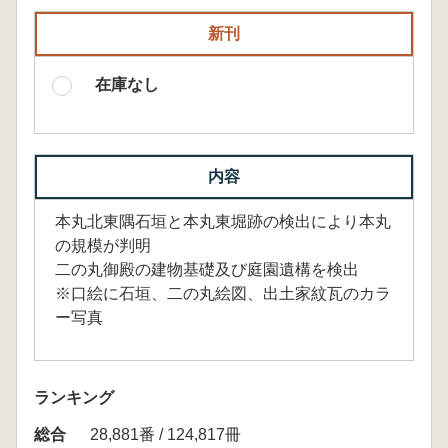
新刊
在庫なし
内容
本丸北東隅石垣と本丸東堀跡の検出により本丸
の規模が判明
二の丸御殿の建物基礎及び庭園遺構を検出
※口絵に石垣、二の丸絵図、出土家紋瓦のカラ
ー写真
ランキング
総合
28,881番 / 124,817冊