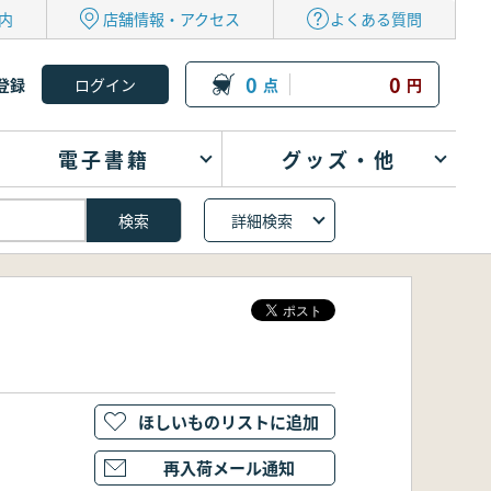
内
店舗情報・アクセス
よくある質問
0
0
登録
点
円
電子書籍
グッズ・他
詳細検索
ほしいものリストに追加
再入荷メール通知