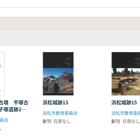
古墳 平塚古
浜松城跡13
浜松城跡15
子塚遺跡2
浜松市教育委員会
浜松市教育委
塚古墳2
員会
新刊
在庫なし
新刊
在庫なし
し