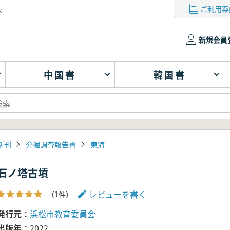
ご利用案
版
新規会員
中国書
韓国書
新刊
発掘調査報告書
東海
石ノ塔古墳
レビューを書く
（1件）
発行元
浜松市教育委員会
出版年
2022