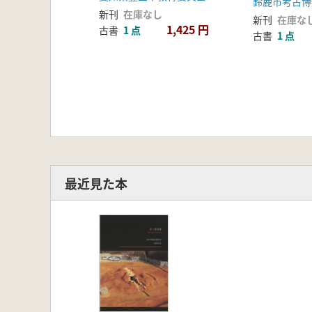
鈴鹿市考古博
新刊
在庫なし
新刊
在庫な
1,425 円
古書
1 点
古書
1 点
最近見た本