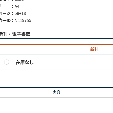
判
A4
ページ
58+18
六一ID
N119755
新刊・電子書籍
新刊
在庫なし
内容