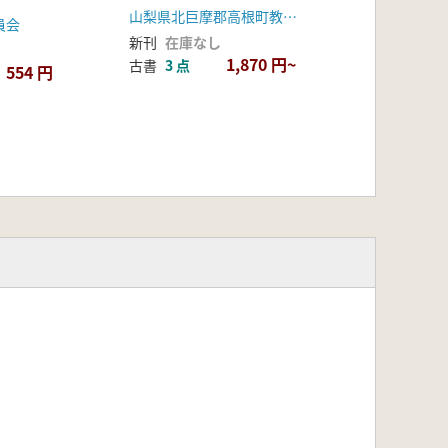
山梨県北巨摩郡高根町教育委員会
員会
新刊
在庫なし
1,870 円~
古書
3 点
554 円