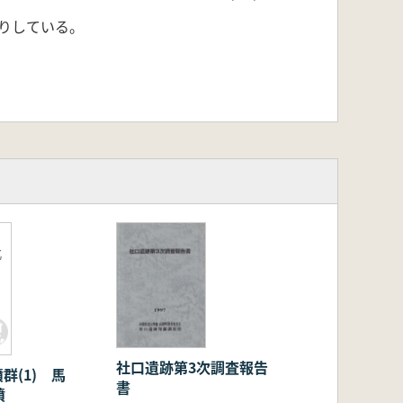
りしている。
北
社口遺跡第3次調査報告
群(1) 馬
書
墳