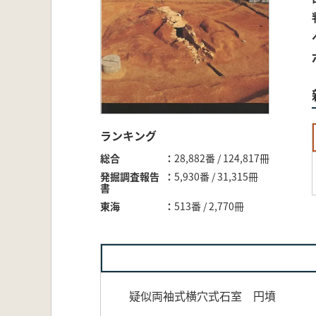
ランキング
総合
28,882番 / 124,817冊
発掘調査報告
5,930番 / 31,315冊
書
東海
513番 / 2,770冊
疑似両袖式横穴式石室 円墳