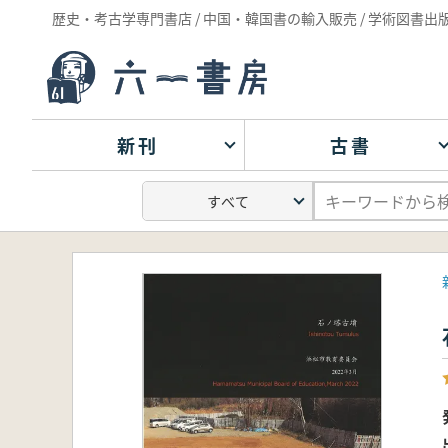
歴史・考古学専門書店 / 中国・韓国書の輸入販売 / 学術図書出
新刊
古書