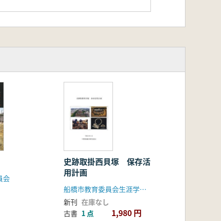
史跡取掛西貝塚 保存活
用計画
員会
船橋市教育委員会生涯学習部文化課
新刊
在庫なし
1,980 円
古書
1 点