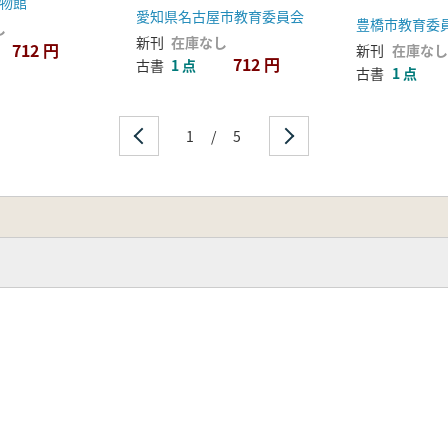
物館
次) 津賀田古墳 戸田
愛知県名古屋市教育委員会
豊橋市教育委
遺跡 NN319号窯群
し
新刊
在庫なし
712 円
新刊
在庫なし
712 円
古書
1 点
古書
1 点
1
/
5