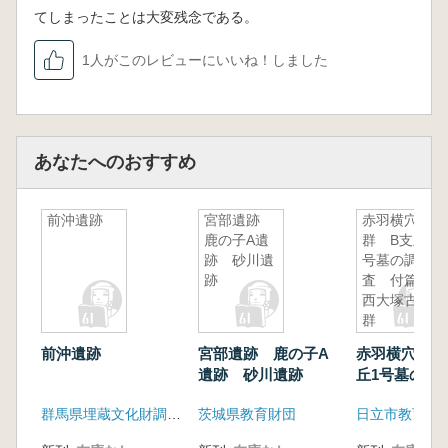
てしまったことは大変残念である。
1人がこのレビューにいいね！しました
あなたへのおすすめ
前沖遺跡
宮部遺跡
赤羽横穴墓
鹿の子A遺
群 B支丘1
跡 砂川遺
号墓の調
跡
査 付篇
西大塚古墳
群
前沖遺跡
宮部遺跡 鹿の子A
赤羽横穴墓群
遺跡 砂川遺跡
丘1号墓の調
篇 西大塚古
群馬県埋蔵文化財調査事業団
茨城県教育財団
日立市教育委