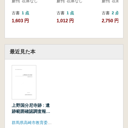
新刊
在庫なし
新刊
在庫なし
新刊
在庫なし
古書
1 点
古書
1 点
古書
2 点
1,603 円
1,012 円
2,750 円~
最近見た本
上野国分尼寺跡 : 遺
跡範囲確認調査報告
書
群馬県高崎市教育委員会