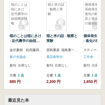
稲のことは
稲と米の話
個体発生と
稲にきけ :
: 観察と実
系統発生 :
近代農学の
験
進化の観念
始祖横井時
史と発生学
敬
の最前線
稲のことは稲にきけ
稲と米の話 : 観察と
個体発生と系
: 近代農学の始祖横
実験
: 進化の観念
井時敬
生学の最前線
金沢夏樹 松田藤四郎 編著
原島重彦, 福島要一共著
家の光協会
童話春秋社
工作舎
新刊
在庫なし
新刊
在庫なし
新刊
在庫なし
古書
1 点
古書
1 点
古書
1 点
880 円
2,200 円
1,650 円
最近見た本