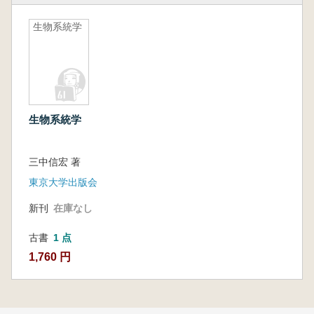
生物系統学
生物系統学
三中信宏 著
東京大学出版会
新刊
在庫なし
古書
1 点
1,760 円