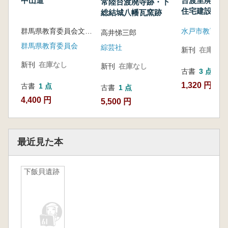
中山道
台渡里廃寺跡
常陸台渡廃寺跡・下
住宅建設に伴
総結城八幡瓦窯跡
文化財発掘調
群馬県教育委員会文化財保護課 編
水戸市教育委
書
高井悌三郎
群馬県教育委員会
綜芸社
新刊
在庫なし
新刊
在庫なし
新刊
在庫なし
古書
3 点
1,320 円~
古書
1 点
古書
1 点
4,400 円
5,500 円
最近見た本
下飯貝遺跡