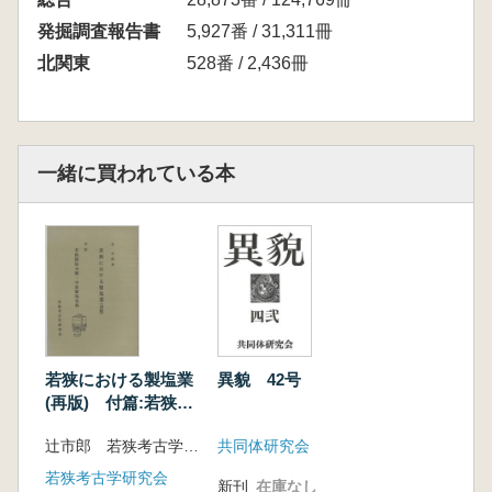
発掘調査報告書
5,927番 / 31,311冊
北関東
528番 / 2,436冊
一緒に買われている本
若狭における製塩業
異貌 42号
(再版) 付篇:若狭関
係木簡・中世製塩史
辻市郎 若狭考古学研究会 編
共同体研究会
料
若狭考古学研究会
新刊
在庫なし