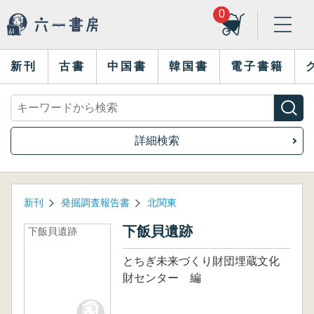
0
新刊
古書
中国書
韓国書
電子書籍
詳細検索
新刊
発掘調査報告書
北関東
下飯貝遺跡
下飯貝遺跡
とちぎ未来づくり財団埋蔵文化
財センター 編