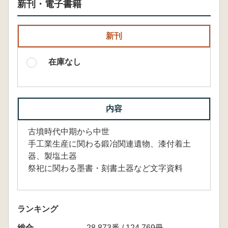
新刊・電子書籍
新刊
在庫なし
内容
古墳時代中期から中世
手工業生産に関わる鍛冶関連遺物、漆付着土
器、製塩土器
祭祀に関わる墨書・刻書土器など文字資料
ランキング
総合
28,873番 / 124,769冊