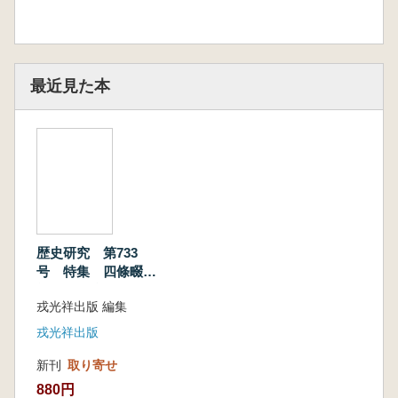
最近見た本
歴史研究 第733
号 特集 四條畷の
戦い 凄惨を極めた
戎光祥出版 編集
北朝と南朝の激戦
戎光祥出版
新刊
取り寄せ
880円