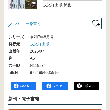
戎光祥出版 編集
レビューを書く
＋
シリーズ
令和7年8月号
発行元
戎光祥出版
出版年
2025/07
判
A5
六一ID
N119874
ISBN
9784864035910
新刊・電子書籍