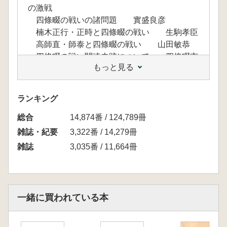
の激戦
四條畷の戦いの諸問題 實盛良彦
楠木正行・正時と四條畷の戦い 生駒孝臣
高師直・師泰と四條畷の戦い 山田敏恭
四條畷の戦い関連史跡について――四條畷市
もっと見る
と東大阪市を中心に 田中香里
四條畷の戦いのその後――小楠公顕彰から自
治体名へ 實盛良彦
ランキング
小楠公墓所での「引き合わせ」――小楠公偲
総合
ぶ会の活動を中心に 岡本真生
14,874番 / 124,789冊
研究ノート
雑誌・紀要
3,322番 / 14,279冊
山城の造り方 伊藤俊治
雑誌
3,035番 / 11,664冊
都城合戦の発生時期に関する再考察 新名
一仁
最新研究でみる古代史の政治事件 【最終回】
応天門の変――伴善男の誤算 上村正裕
一緒に買われている本
神社古縁起の謎を解く 【最終回】
霊安寺御霊大明神略縁起――御霊信仰の淵源
を記す 古川順弘