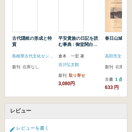
歴史小説『相照』 第14回
仲 裁 小栗さくら
学生招待席
東京第二陸軍造兵廠深谷製造所 埼玉県立本庄
高等学校考古学部 横山響来
古代隠岐の形成と特
平安貴族の日記を読
春日山城
未来へ伝えたい近代化遺産 第4回
質
む事典 : 御堂関白
碓氷峠(群馬県安中市・長野県軽井沢町)
記・小右記・権記
島根県古代文化センター(島根県文化財愛護協会)
倉本 一宏 著
深町 真
文化教養講座 歴史の質問帳(第43回)
吉川弘文館
新刊
在庫なし
新刊
在庫なし
古代中国の思想家集団〝諸子百家〟の功
新刊
取り寄せ
績 渡邊洋一
古書
1 点
3,080円
史談往来
633 円
【掃苔行脚】鹿児島に残る華族墓郡元墓地編
① 井上子爵家・税所子爵家 黒坂拓哉
新発見! 文化財ニュース 編集部
レビュー
レビューを書く