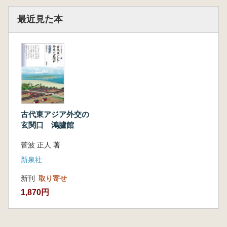
最近見た本
古代東アジア外交の
玄関口 鴻臚館
菅波 正人 著
新泉社
新刊
取り寄せ
1,870円