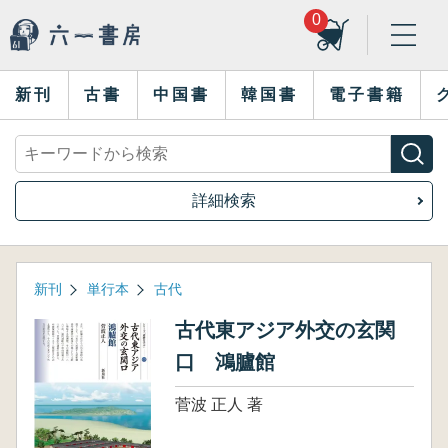
0
新刊
古書
中国書
韓国書
電子書籍
詳細検索
新刊
単行本
古代
古代東アジア外交の玄関
口 鴻臚館
菅波 正人 著