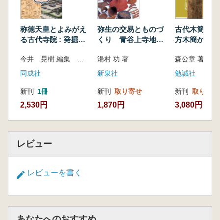
称徳天皇とよみがえ
弥生の交易とものづ
古代木簡の世界
る古代寺院 : 発掘さ
くり 青谷上寺地遺
方木簡がひら
れた西大寺と西隆寺
跡
史
今井 晃樹 編集 国立文化財機構奈良文化財研究所 監
湯村 功 著
森公章 著
同成社
新泉社
勉誠社
新刊
1冊
新刊
取り寄せ
新刊
取り寄せ
2,530円
1,870円
3,080円
レビュー
レビューを書く
あなたへのおすすめ