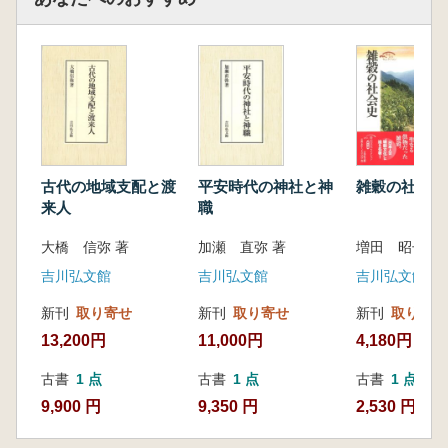
古代の地域支配と渡
平安時代の神社と神
雑穀の社会史
来人
職
大橋 信弥 著
加瀬 直弥 著
増田 昭子 著
吉川弘文館
吉川弘文館
吉川弘文館
新刊
取り寄せ
新刊
取り寄せ
新刊
取り寄せ
13,200円
11,000円
4,180円
古書
1 点
古書
1 点
古書
1 点
9,900 円
9,350 円
2,530 円