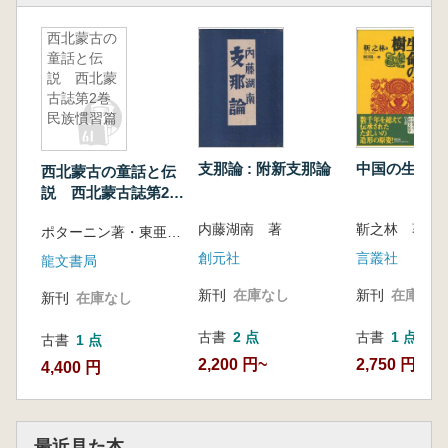
西北蒙古の
童話と伝
説 西北蒙
古誌第2巻
民族慣習篇
支那論 : 附新支那論
中国の生命の
西北蒙古の童話と伝
説 西北蒙古誌第2巻
民族慣習篇
内藤湖南 著
ポターニン著・東亜研究所訳
創元社
言叢社
龍文書局
新刊
在庫なし
新刊
在庫なし
新刊
在庫なし
古書
2 点
古書
1 点
古書
1 点
2,200 円~
2,750 円
4,400 円
最近見た本