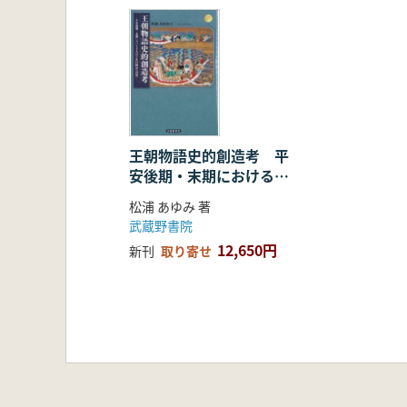
王朝物語史的創造考 平
安後期・末期における主
人公と先行物語〈引用〉
松浦 あゆみ 著
武蔵野書院
12,650円
新刊
取り寄せ