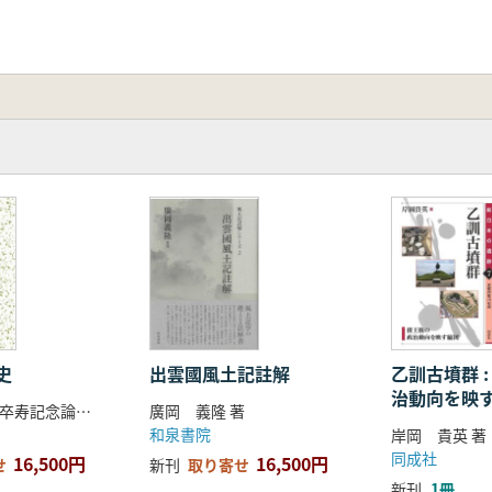
史
出雲國風土記註解
乙訓古墳群 
治動向を映
清雲俊元先生卒寿記念論集刊行会 編集
廣岡 義隆 著
和泉書院
岸岡 貴英 著
同成社
16,500円
16,500円
せ
新刊
取り寄せ
新刊
1冊