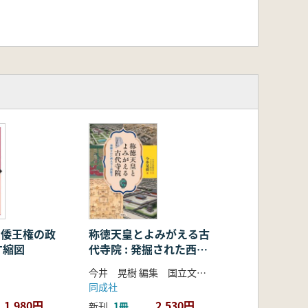
: 倭王権の政
称徳天皇とよみがえる古
す縮図
代寺院 : 発掘された西大
寺と西隆寺
今井 晃樹 編集 国立文化財機構奈良文化財研究所 監
同成社
1,980円
2,530円
新刊
1冊