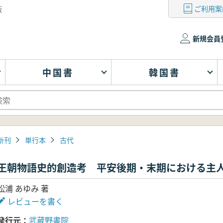
ご利用案
版
新規会員
中国書
韓国書
新刊
単行本
古代
王朝物語史的創造考 平安後期・末期における主
松浦 あゆみ 著
レビューを書く
発行元
武蔵野書院