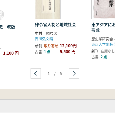
律令官人制と地域社会
東アジアに
史 改版
形成
中村 順昭 著
吉川弘文館
東京大学出版
12,100円
新刊
取り寄せ
し
5,500 円
新刊
在庫なし
古書
1 点
1,100 円
古書
2 点
1
/
5