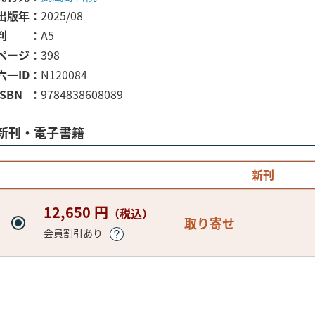
出版年
2025/08
判
A5
ページ
398
六一ID
N120084
ISBN
9784838608089
新刊・電子書籍
新刊
12,650 円
（税込）
取り寄せ
会員割引あり