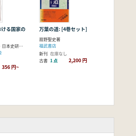
おける国家の
万葉の道: [4巻セット]
扇野聖史著
福武書店
歴史学研究会・日本史研究会編
会
新刊
在庫なし
2,200 円
古書
1 点
356 円~