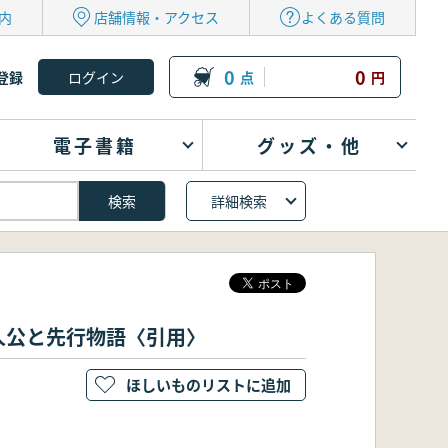
内
店舗情報・アクセス
よくある質問
0
0
登録
点
円
電子書籍
グッズ・他
詳細検索
人公と先行物語〈引用〉
ほしいものリストに追加