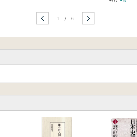
1
/
6