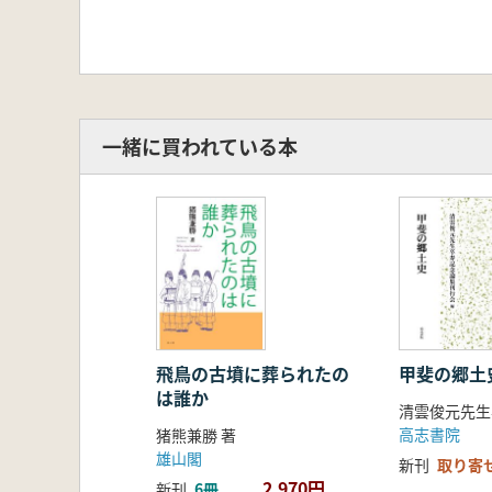
一緒に買われている本
飛鳥の古墳に葬られたの
甲斐の郷土
は誰か
高志書院
猪熊兼勝 著
雄山閣
新刊
取り寄
2,970円
新刊
6冊