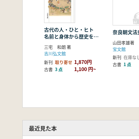
古代の人・ひと・ヒト
奈良朝文法
名前と身体から歴史を探
山田孝雄著
る
三宅 和朗 著
宝文館
吉川弘文館
新刊
在庫な
1,870円
新刊
取り寄せ
古書
1 点
1,100 円~
古書
3 点
最近見た本