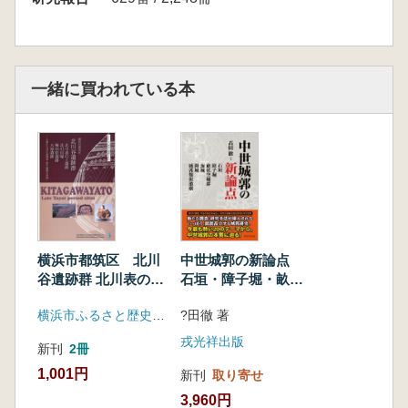
一緒に買われている本
横浜市都筑区 北川
中世城郭の新論点
谷遺跡群 北川表の上
石垣・障子堀・畝状
遺跡・北川貝塚・権
空堀群・海城・陣
横浜市ふるさと歴史財団埋蔵文化財センター
?田徹 著
田原遺跡・大原遺跡
城・城郭類似遺構
戎光祥出版
新刊
2冊
1,001円
新刊
取り寄せ
3,960円