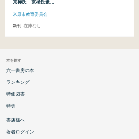
京極氏 京極氏遺跡
発掘調査のはじまり
米原市教育委員会
とこれから 京極氏
遺跡国史跡指定二〇
新刊
在庫なし
周年記念講演会
本を探す
六一書房の本
ランキング
特価図書
特集
書店様へ
著者ログイン