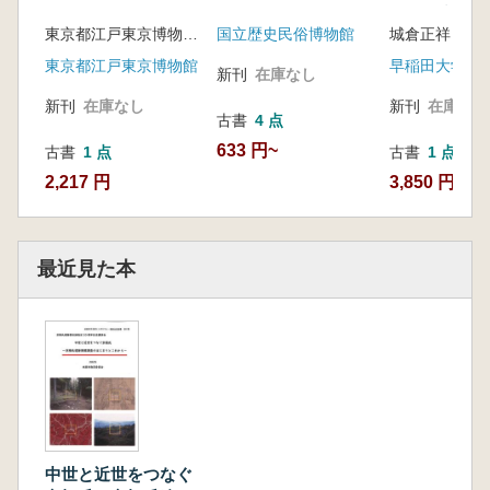
学的研究 : G
東京都江戸東京博物館都市歴史研究室 編
国立歴史民俗博物館
いた衛星画像
を中心に
東京都江戸東京博物館
新刊
在庫なし
新刊
在庫なし
新刊
在庫なし
古書
4 点
633 円~
古書
1 点
古書
1 点
2,217 円
3,850 円
最近見た本
中世と近世をつなぐ