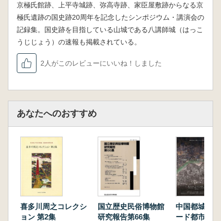
京極氏館跡、上平寺城跡、弥高寺跡、家臣屋敷跡からなる京
極氏遺跡の国史跡20周年を記念したシンポジウム・講演会の
記録集。国史跡を目指している山城である八講師城（はっこ
うじじょう）の速報も掲載されている。
2人がこのレビューにいいね！しました
あなたへのおすすめ
喜多川周之コレクシ
国立歴史民俗博物館
中国都城・シ
ョン 第2集
研究報告第66集
ード都市遺跡