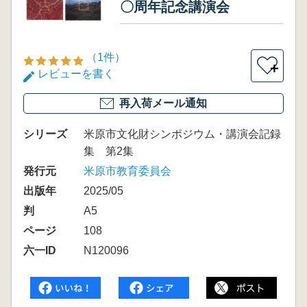
〇周年記念講演会
（1件）
＋
レビューを書く
再入荷メール通知
シリーズ
米原市文化財シンポジウム・講演会記録
集 第2集
発行元
米原市教育委員会
出版年
2025/05
判
A5
ページ
108
六一ID
N120096