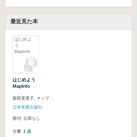
最近見た本
はじめよ
う
MapInfo
はじめよう
MapInfo
新田芙美子, マップソリューション研究会 著
日本実業出版社
新刊
在庫なし
古書
1 点