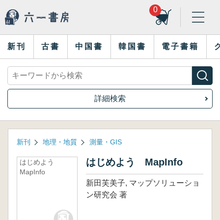
0
新刊
古書
中国書
韓国書
電子書籍
詳細検索
新刊
地理・地質
測量・GIS
はじめよう MapInfo
はじめよう
MapInfo
新田芙美子, マップソリューショ
ン研究会 著