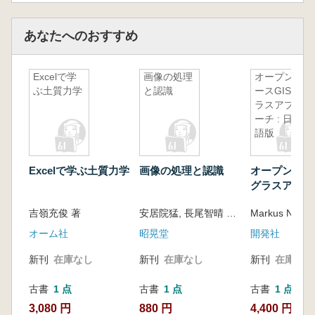
あなたへのおすすめ
Excelで学
画像の処理
オープンソ
ぶ土質力学
と認識
ースGISグ
ラスアプロ
ーチ : 日本
語版
Excelで学ぶ土質力学
画像の処理と認識
オープンソース
グラスアプロー
日本語版
吉嶺充俊 著
安居院猛, 長尾智晴 共著
オーム社
昭晃堂
開発社
新刊
在庫なし
新刊
在庫なし
新刊
在庫なし
古書
1 点
古書
1 点
古書
1 点
3,080 円
880 円
4,400 円