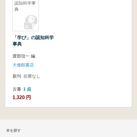
認知科学事
典
「学び」の認知科学
事典
渡部信一 編
大修館書店
新刊
在庫なし
古書
1 点
1,320 円
本を探す