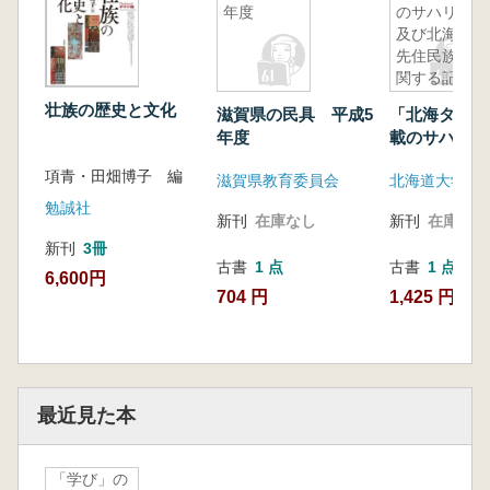
年度
のサハリン
及び北海道
先住民族に
関する記事
データベー
壮族の歴史と文化
滋賀県の民具 平成5
「北海タイム
ス
年度
載のサハリン
(1926.12.25-
海道先住民族
1935.12.31)
項青・田畑博子 編
滋賀県教育委員会
る記事データ
(1926.12.25-
勉誠社
新刊
在庫なし
新刊
在庫なし
1935.12.31)
新刊
3冊
古書
1 点
古書
1 点
6,600円
704 円
1,425 円
最近見た本
「学び」の