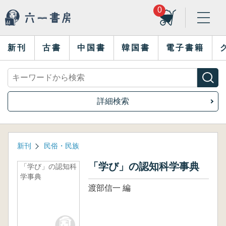
0
新刊
古書
中国書
韓国書
電子書籍
詳細検索
新刊
民俗・民族
「学び」の認知科学事典
「学び」の認知科
学事典
渡部信一 編