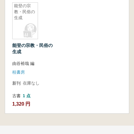
能登の宗
教・民俗の
生成
能登の宗教・民俗の
生成
由谷裕哉 編
桂書房
新刊
在庫なし
古書
1 点
1,320 円