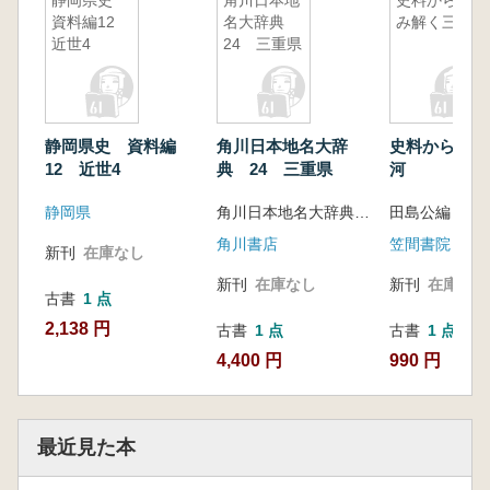
静岡県史
角川日本地
史料から読
資料編12
名大辞典
み解く三河
近世4
24 三重県
静岡県史 資料編
角川日本地名大辞
史料から読み
12 近世4
典 24 三重県
河
静岡県
角川日本地名大辞典編纂委員会 編
田島公編
角川書店
笠間書院
新刊
在庫なし
新刊
在庫なし
新刊
在庫なし
古書
1 点
2,138 円
古書
1 点
古書
1 点
4,400 円
990 円
最近見た本