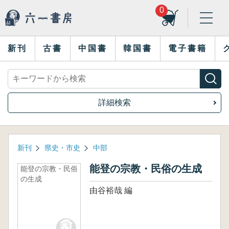
0
新刊
古書
中国書
韓国書
電子書籍
詳細検索
新刊
県史・市史
中部
能登の宗教・民俗の生成
能登の宗教・民俗
の生成
由谷裕哉 編