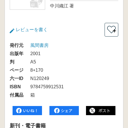
中川織江 著
レビューを書く
＋
発行元
風間書房
出版年
2001
判
A5
ページ
8+170
六一ID
N120249
ISBN
9784759912531
付属品
箱
新刊・電子書籍