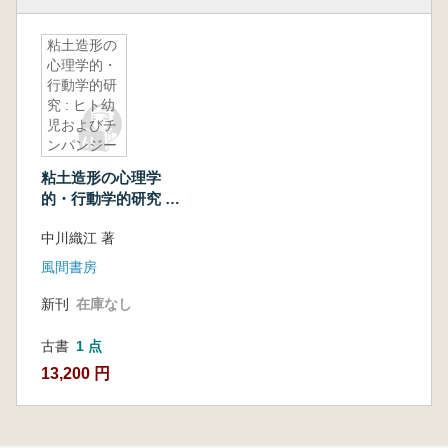
粘土造形の
心理学的・
行動学的研
究 : ヒト幼
児およびチ
ンパンジー
の粘土遊び
粘土造形の心理学
的・行動学的研究 :
ヒト幼児およびチン
中川織江 著
パンジーの粘土遊び
風間書房
新刊
在庫なし
古書
1 点
13,200 円