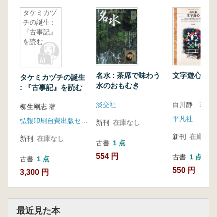
タケミカヅ
チの誕生 :
『古事記』
を読む
名水 : 茶席で味わう
文字遊心
タケミカヅチの誕生
水のおもむき
: 『古事記』を読む
淡交社
白川静 著
柳生剛志 著
平凡社
弘報印刷自費出版センター
新刊
在庫なし
新刊
在庫なし
新刊
在庫なし
古書
1 点
554 円
古書
1 点
古書
1 点
550 円
3,300 円
最近見た本