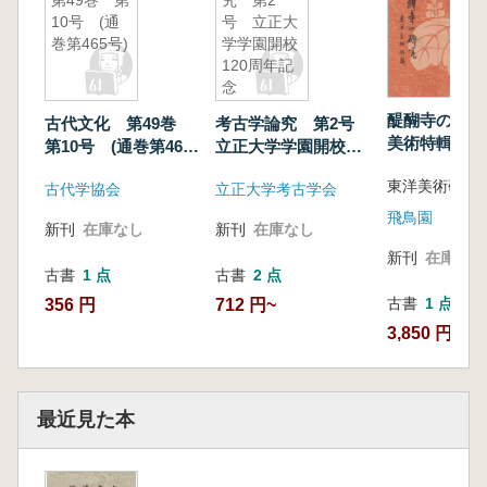
第49巻 第
究 第2
10号 (通
号 立正大
巻第465号)
学学園開校
120周年記
念
醍醐寺の研究
古代文化 第49巻
考古学論究 第2号
美術特輯
第10号 (通巻第465
立正大学学園開校
号)
120周年記念
東洋美術研究
古代学協会
立正大学考古学会
飛鳥園
新刊
在庫なし
新刊
在庫なし
新刊
在庫なし
古書
1 点
古書
2 点
古書
1 点
356 円
712 円~
3,850 円
最近見た本