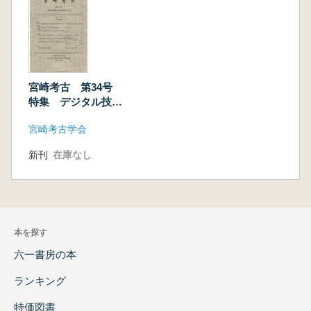
宮崎考古 第34号
特集 デジタル技術
の援用と実測図・編
宮崎考古学会
年研究の未来
新刊
在庫なし
本を探す
六一書房の本
ランキング
特価図書