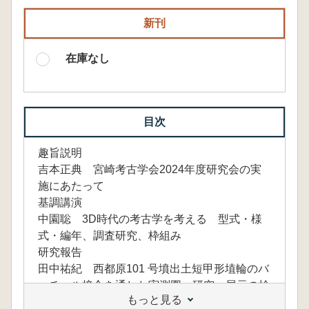
新刊
在庫なし
目次
趣旨説明
吉本正典 宮崎考古学会2024年度研究会の実
施にあたって
基調講演
中園聡 3D時代の考古学を考える 型式・様
式・編年、調査研究、枠組み
研究報告
田中祐紀 西都原101 号墳出土短甲形埴輪のバ
ーチャル接合を通した実測図・研究・展示の検
もっと見る
討