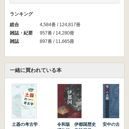
平川ひろみ・太郎良真妃 土器様式研究と3D
技術 九州弥生時代中期の様式差の検出例と民
ランキング
族誌資料
総合
河野裕次 実測図の限界と3D モデルの可能
4,584番 / 124,817冊
性 近畿第Ⅴ様式系土器を中心に
雑誌・紀要
957番 / 14,280冊
論 文
雑誌
897番 / 11,665冊
野村俊之・美濃口雅朗 交代寄合米良家墓所の
調査
一緒に買われている本
土器の考古学
令和版 伊都国歴史
安中の古墳