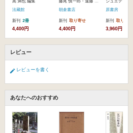
嵩 満也 編集
藤尾 慎一郎・遠藤 光暁・木部 暢子 編
法藏館
朝倉書店
原書房
新刊
2冊
新刊
取り寄せ
新刊
取り寄せ
4,400円
4,400円
3,960円
レビュー
レビューを書く
あなたへのおすすめ