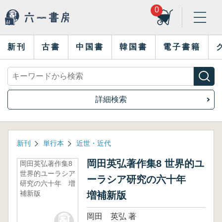
0
新刊
古書
中国書
韓国書
電子書籍
詳細検索
新刊
単行本
近世・近代
岡田英弘著作集8 世界的ユ
岡田英弘著作集8
世界的ユーラシア
ーラシア研究の六十年
研究の六十年 増
補新版
増補新版
岡田 英弘 著