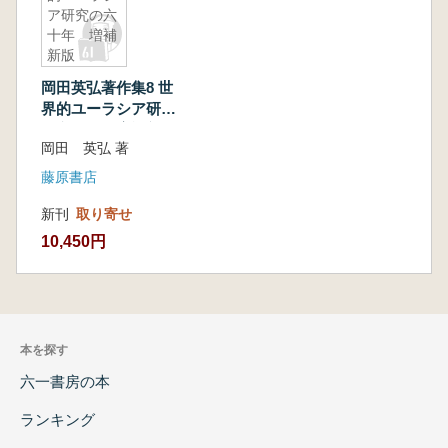
ア研究の六
十年 増補
新版
岡田英弘著作集8 世
界的ユーラシア研究
の六十年 増補新版
岡田 英弘 著
藤原書店
新刊
取り寄せ
10,450円
本を探す
六一書房の本
ランキング