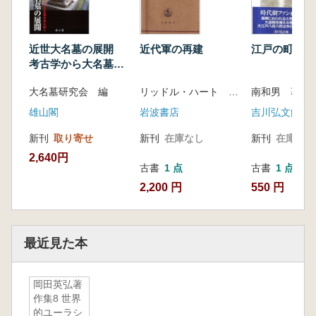
近世大名墓の展開
近代軍の再建
江戸の町奉行
考古学から大名墓を
読み解く
大名墓研究会 編
リッドル・ハート 著、神吉三郎 訳
南和男 著
雄山閣
岩波書店
吉川弘文館
新刊
取り寄せ
新刊
在庫なし
新刊
在庫なし
2,640円
古書
1 点
古書
1 点
2,200 円
550 円
最近見た本
岡田英弘著
作集8 世界
的ユーラシ