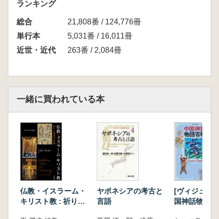
ランキング
総合
21,808番 / 124,776冊
単行本
5,031番 / 16,011冊
近世・近代
263番 / 2,084冊
一緒に買われている本
仏教・イスラーム・
ヤポネシアの考古と
[ヴィジュアル
キリスト教 : 祈りと
言語
国神話物語百
思想の共鳴