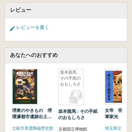
レビュー
レビューを書く
あなたへのおすすめ
坂本龍馬 :
その手紙の
おもしろさ
堺衆のやきもの 堺
女帝 明正天
坂本龍馬 : その手紙
環濠都市遺跡出土の
軍家光 松平
のおもしろさ
桃山陶磁
その時代
土岐市美濃陶磁歴史館
埼玉県立博物
京都国立博物館