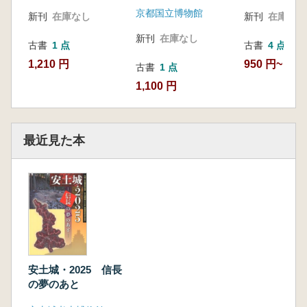
京都国立博物館
新刊
在庫なし
新刊
在庫なし
新刊
在庫なし
古書
1 点
古書
4 点
1,210 円
950 円~
古書
1 点
1,100 円
最近見た本
安土城・2025 信長
の夢のあと