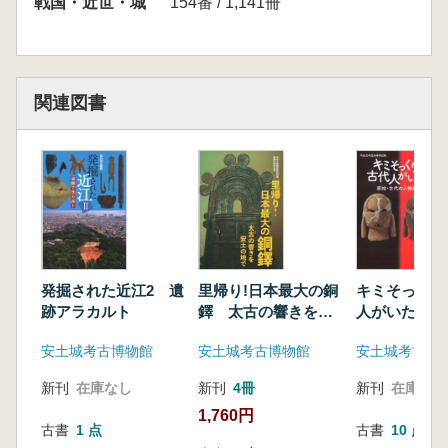
戦国・近世・城
154番 / 1,141冊
関連図書
発掘された近江2 遺
里帰り!日本最大の銅
キミそっくり
跡アラカルト
鐸 太古の響きを安
人がいたよ 
土の地で
古代の人物表
安土城考古博物館
安土城考古博物館
安土城考古博
新刊
在庫なし
新刊
4冊
新刊
在庫なし
1,760円
古書
1 点
古書
10 点