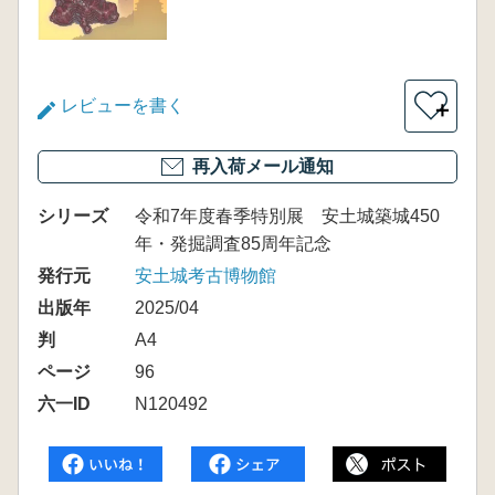
レビューを書く
＋
再入荷メール通知
シリーズ
令和7年度春季特別展 安土城築城450
年・発掘調査85周年記念
発行元
安土城考古博物館
出版年
2025/04
判
A4
ページ
96
六一ID
N120492