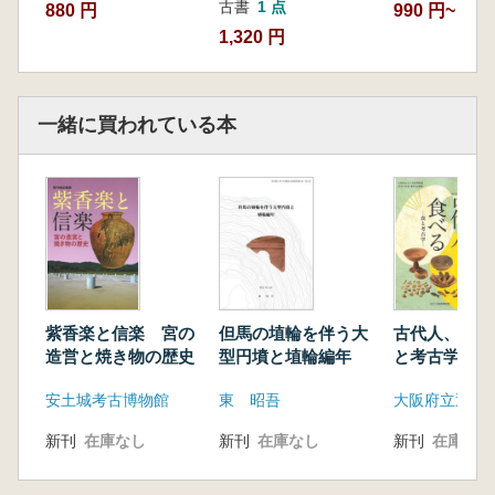
古書
1 点
880 円
990 円~
1,320 円
一緒に買われている本
紫香楽と信楽 宮の
但馬の埴輪を伴う大
古代人、食べ
造営と焼き物の歴史
型円墳と埴輪編年
と考古学
安土城考古博物館
東 昭吾
新刊
在庫なし
新刊
在庫なし
新刊
在庫なし