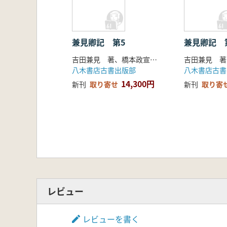
兼見卿記 第5
兼見卿記 
吉田兼見 著、橋本政宣・岸本眞実・金子拓・遠藤珠紀 校訂
八木書店古書出版部
八木書店古書
14,300円
新刊
取り寄せ
新刊
取り寄
レビュー
レビューを書く