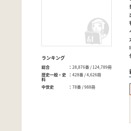
ランキング
総合
28,876番 / 124,789冊
歴史一般・史
428番 / 4,626冊
料
中世史
78番 / 988冊