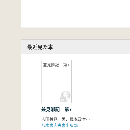
最近見た本
兼見卿記 第7
兼見卿記 第7
吉田兼見 著、橋本政宣・岸本眞実・金子拓・遠藤珠紀 校訂
八木書店古書出版部