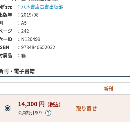
発行元
八木書店古書出版部
出版年
2019/08
判
A5
ページ
242
六一ID
N120499
ISBN
9784840652032
付属品
箱
新刊・電子書籍
新刊
14,300 円
（税込）
取り寄せ
会員割引あり