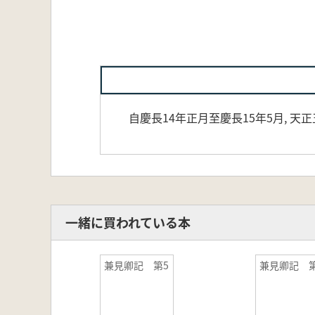
自慶長14年正月至慶長15年5月, 天
一緒に買われている本
兼見卿記 第5
兼見卿記 第