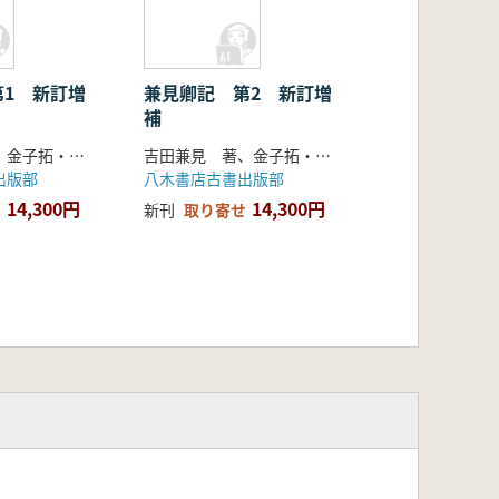
第1 新訂増
兼見卿記 第2 新訂増
補
吉田兼見 著、金子拓・遠藤珠紀 校訂
吉田兼見 著、金子拓・遠藤珠紀 校訂
出版部
八木書店古書出版部
14,300円
14,300円
新刊
取り寄せ