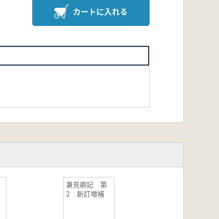
カートに入れる
兼見卿記 第
2 新訂増補