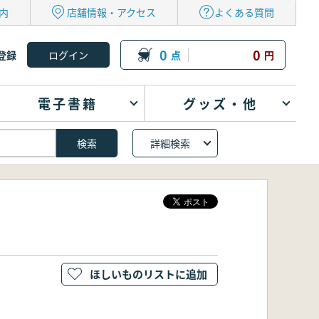
内
店舗情報・アクセス
よくある質問
0
0
登録
点
円
電子書籍
グッズ・他
詳細検索
ほしいものリストに追加