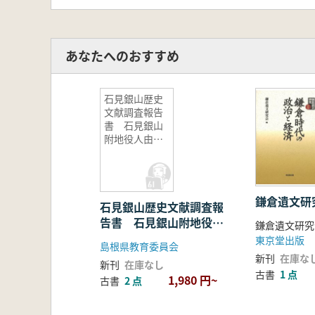
あなたへのおすすめ
石見銀山歴史
文献調査報告
書 石見銀山
附地役人由緒
書
鎌倉遺文研
石見銀山歴史文献調査報
告書 石見銀山附地役人
鎌倉遺文研究
由緒書
東京堂出版
島根県教育委員会
新刊
在庫な
新刊
在庫なし
古書
1 点
1,980 円~
古書
2 点