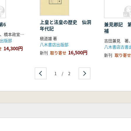
上皇と法皇の歴史 仙洞
第6
兼見卿記 
年代記
補
吉田兼見 著、橋本政宣・岸本眞実・金子拓・遠藤珠紀 校訂
槇道雄 著
出版部
八木書店出版部
八木書店古書
14,300円
せ
16,500円
新刊
取り寄せ
新刊
取り寄せ
1
/
2