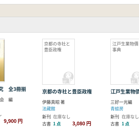
京都の寺社と
江戸生業物價
豊臣政権
事典
究 全3冊揃
京都の寺社と豊臣政権
江戸生業物
会 編
伊藤真昭 著
三好一光編
法藏館
青蛙房
し
新刊
在庫なし
新刊
在庫なし
9,900 円
3,080 円
古書
1 点
古書
1 点