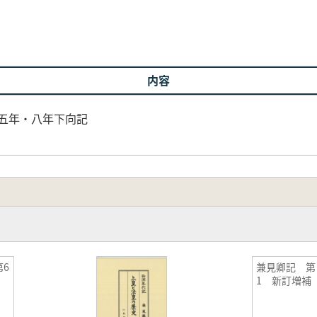
内容
正五年・八年下向記
6
兼見卿記 第
1 新訂増補