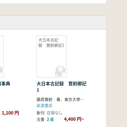
大日本古記
録 實躬卿記1
價事典
大日本古記録 實躬卿記
1
藤原實躬 著、東京大學史料編纂所 編
岩波書店
1,100 円
新刊
在庫なし
4,400 円~
古書
2 点