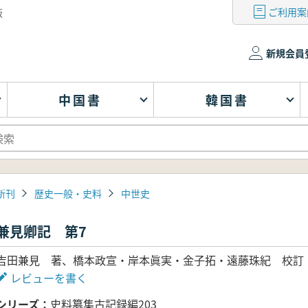
ご利用案
版
新規会員
中国書
韓国書
新刊
歴史一般・史料
中世史
兼見卿記 第7
吉田兼見 著、橋本政宣・岸本眞実・金子拓・遠藤珠紀 校訂
レビューを書く
シリーズ
史料纂集古記録編203