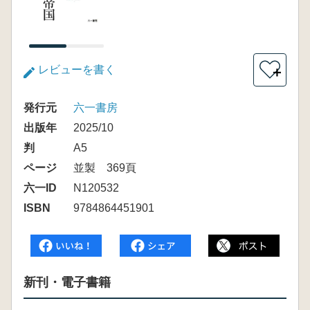
レビューを書く
＋
発行元
六一書房
出版年
2025/10
判
A5
ページ
並製 369頁
六一ID
N120532
ISBN
9784864451901
新刊・電子書籍