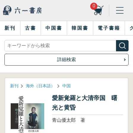
0
新刊
古書
中国書
韓国書
電子書籍
詳細検索
新刊
海外（日本語）
中国
愛新覚羅と大清帝国 曙
光と黄昏
青山優太郎 著