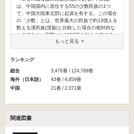
は、中国国内に居住する55の少数民族の1つ
で、中国大陸東北部に起源を有する。この場合
の「少数」とは、世界最大の民族で約13億人を
数える漢民族(漢族)と比較した場合の相対的な
ものであり、実際には1000万人以上を有する
もっと見る
一大民族である。
満洲族は、古くはジュシェン(女真・女直)と
呼称していたが、主人を意味する「ベイレ」と
ランキング
いう言葉と対比して、ジュシェンは「隷民」と
総合
いう意味を含んでいたため、1635年に元々国
3,476番 / 124,789冊
名であったマンジュ(満洲)を自分たちの種族名
海外（日本語）
43番 / 4,859冊
とした。翌年、国号であるマンジュは「大清」
中国
21番 / 2,371冊
(通称清朝)と改称され、以後、国号大清、種族
名満洲族が定着していく。一般的に「満州族」
ではなく「満洲族」とさんずいをつけ表記する
のは、五行思想に則った場合、前王朝の明が
関連図書
「火」に属す王朝であったことに由来する。
満洲族の影響力は大きく、チャイナドレスや