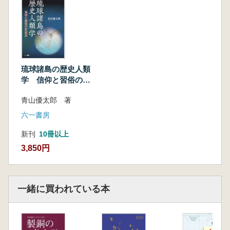
キョンシー、北京の胡同などはいずれも同民族
により生成されたものであり、現代の中国語
(普通話)もまた北京官話という満洲貴族が使用
する言葉を基礎としたものである。
今現在、満洲族は歴史の中に埋もれているの
が実情であるが、中華文化を語る上で重要な位
琉球諸島の歴史人類
置を占めており、また隣国中国を理解するため
学 信仰と習俗の民
に同民族や大清への理解を深めることは必要不
族誌
青山優太郎 著
可欠である。この問題意識に立脚し書かれたの
が本書である。
六一書房
中国に代表される多民族国家は、多民族が織
新刊
10冊以上
り成す歴史や文化、言語、風習などを基底に巨
3,850円
大かつ複雑な文化を形成し、国力とする。中国
で言えば、中華文化がそれにあてはまる。今
後、国際交流が進行し、日本に憧れたより多く
の海外の人が日本に居住するようになれば、日
一緒に買われている本
本において従来と異なる新たな文化が形成され
ることは疑いない。その際、日本は多民族から
なる多文化国家の道を歩むのか、あるいはいつ