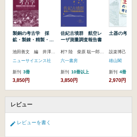
かのように単一民族論を再提唱するのか。我々
日本人の叡智が試されている。(筆者紹介文よ
り)
製銅の考古学 採
佐紀古墳群 航空レ
土器の考古学
鉱・製錬・精製・鋳
ーザ測量調査報告書
造
池田善文 編 井澤 英二 監修
村? 陸 柴原 聡一郎 著
設楽博己 編集
ニューサイエンス社
六一書房
雄山閣
新刊
3冊
新刊
10冊以上
新刊
4冊
3,850円
3,850円
2,970円
レビュー
レビューを書く