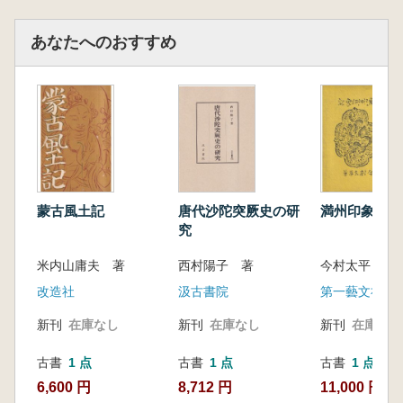
あなたへのおすすめ
蒙古風土記
唐代沙陀突厥史の研
満州印象記
究
米内山庸夫 著
西村陽子 著
今村太平 著
改造社
汲古書院
第一藝文社
新刊
在庫なし
新刊
在庫なし
新刊
在庫なし
古書
1 点
古書
1 点
古書
1 点
6,600 円
8,712 円
11,000 円