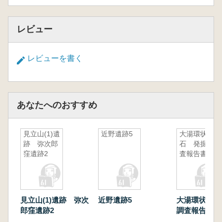
レビュー
レビューを書く
あなたへのおすすめ
見立山(1)遺
近野遺跡5
大湯環状列
跡 弥次郎
石 発掘調
窪遺跡2
査報告書8
見立山(1)遺跡 弥次
近野遺跡5
大湯環状列石
郎窪遺跡2
調査報告書8