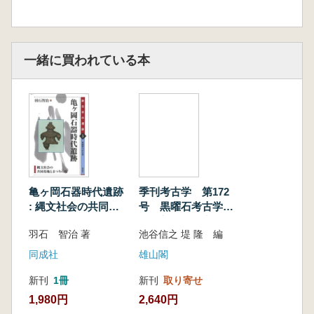
一緒に買われている本
亀ヶ岡石器時代遺跡
季刊考古学 第172
: 縄文社会の共同墓
号 黒曜石考古学が
地とまつりの場
拓く新たな研究の地
羽石 智治 著
池谷信之 堤 隆 編
平
同成社
雄山閣
新刊
1冊
新刊
取り寄せ
1,980円
2,640円