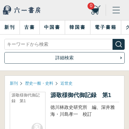
0
新刊
古書
中国書
韓国書
電子書籍
詳細検索
新刊
歴史一般・史料
近世史
源敬様御代御記録 第1
源敬様御代御記
録 第1
徳川林政史研究所 編、深井雅
海・川島孝一 校訂