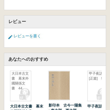
レビュー
レビューを書く
あなたへのおすすめ
大日本古文
甲子夜話
書 幕末外
[正篇] 5
國關係文
書 44
影印本 古今一陽集
大日本古文書 幕末
甲子夜話 [正