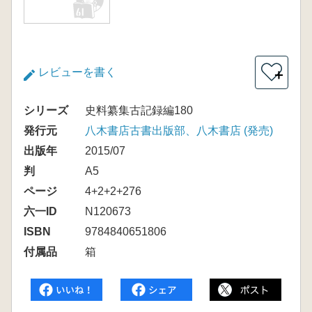
レビューを書く
＋
シリーズ
史料纂集古記録編180
発行元
八木書店古書出版部、八木書店 (発売)
出版年
2015/07
判
A5
ページ
4+2+2+276
六一ID
N120673
ISBN
9784840651806
付属品
箱