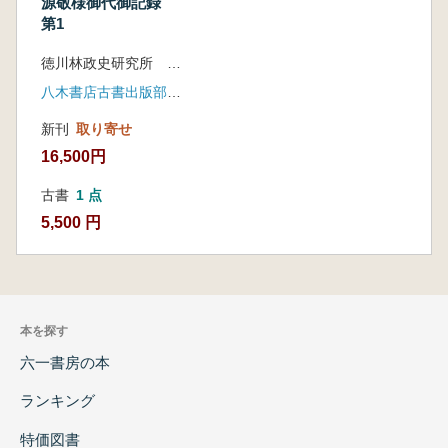
源敬様御代御記録
第1
徳川林政史研究所 編、深井雅海・川島孝一 校訂
八木書店古書出版部、八木書店 (発売)
新刊
取り寄せ
16,500円
古書
1 点
5,500 円
本を探す
六一書房の本
ランキング
特価図書