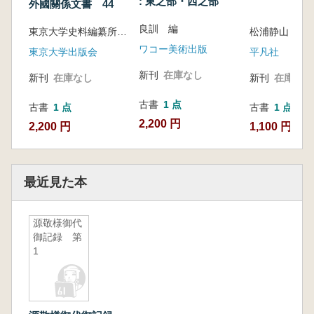
: 東之部・西之部
外國關係文書 44
良訓 編
東京大学史料編纂所 編纂
ワコー美術出版
東京大学出版会
平凡社
新刊
在庫なし
新刊
在庫なし
新刊
在庫なし
古書
1 点
古書
1 点
古書
1 点
2,200 円
2,200 円
1,100 円
最近見た本
源敬様御代
御記録 第
1