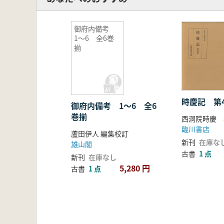
御府内備考
1〜6 全6巻
揃
時慶記 第
御府内備考 1〜6 全6
巻揃
臨川書店
蘆田伊人 編集校訂
新刊
在庫な
雄山閣
古書
1 点
新刊
在庫なし
5,280 円
古書
1 点