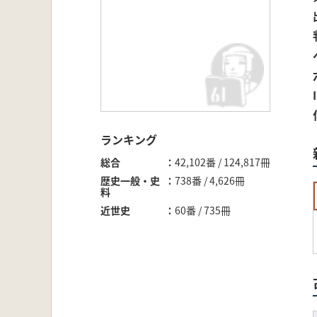
ランキング
総合
42,102番 / 124,817冊
歴史一般・史
738番 / 4,626冊
料
近世史
60番 / 735冊