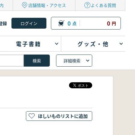
内
店舗情報・アクセス
よくある質問
0
0
登録
点
円
電子書籍
グッズ・他
詳細検索
ほしいものリストに追加