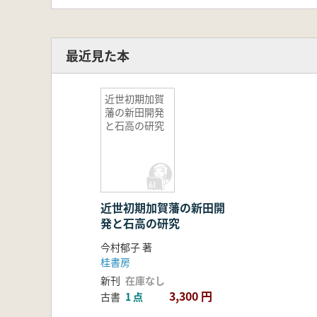
最近見た本
近世初期加賀
藩の新田開発
と石高の研究
近世初期加賀藩の新田開
発と石高の研究
今村郁子 著
桂書房
新刊
在庫なし
3,300 円
古書
1 点