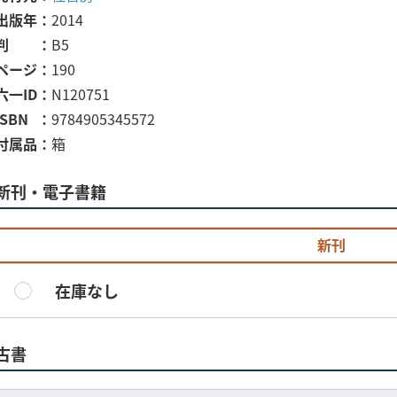
出版年
2014
判
B5
ページ
190
六一ID
N120751
ISBN
9784905345572
付属品
箱
新刊・電子書籍
新刊
在庫なし
古書