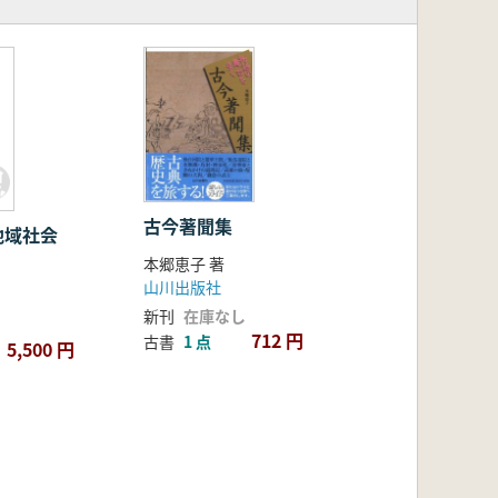
古今著聞集
地域社会
本郷恵子 著
山川出版社
新刊
在庫なし
712 円
古書
1 点
5,500 円