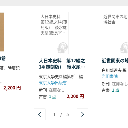
大日本史料
近世関東の地
第12編之14(覆
域社会
刻版) 後水尾
天皇(慶長19年
5月-慶長19年9
月)
4巻
大日本史料 第12編之
近世関東の
14(覆刻版) 後水尾天
西洞院時慶 著、時慶記研究会 編
白川部達夫 編
皇(慶長19年5月-慶長19
岩田書院
東京大學史料編纂所 編
年9月)
し
東京大學出版會
新刊
在庫なし
2,200 円
新刊
在庫なし
古書
1 点
2,200 円
古書
1 点
1
/
5