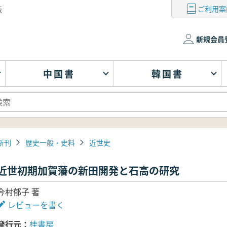
ご利用案
版
新規会員
中国書
韓国書
新刊
歴史一般・史料
近世史
近世初期加賀藩の新田開発と石高の研究
今村郁子 著
レビューを書く
発行元
桂書房