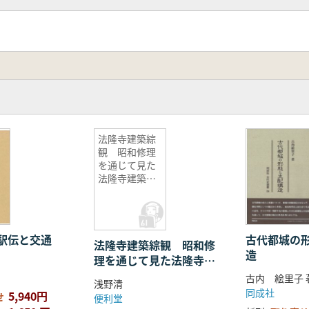
法隆寺建築綜
観 昭和修理
を通じて見た
法隆寺建築の
研究
駅伝と交通
古代都城の
法隆寺建築綜観 昭和修
造
理を通じて見た法隆寺建
築の研究
古内 絵里子 
浅野清
同成社
5,940円
せ
便利堂