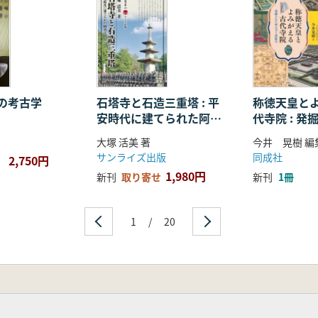
の考古学
石塔寺と石造三重塔 : 平
称徳天皇と
安時代に建てられた阿育
代寺院 : 
王塔
寺と西隆寺
大塚 活美 著
サンライズ出版
同成社
2,750円
1,980円
新刊
取り寄せ
新刊
1冊
1
/
20