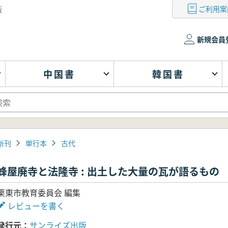
ご利用案
版
新規会員
中国書
韓国書
新刊
単行本
古代
蜂屋廃寺と法隆寺 : 出土した大量の瓦が語るもの
栗東市教育委員会 編集
レビューを書く
発行元
サンライズ出版