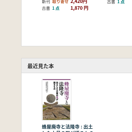
2,420円
新刊
取り寄せ
古書
1 点
1,870 円
古書
1 点
最近見た本
蜂屋廃寺と法隆寺 : 出土