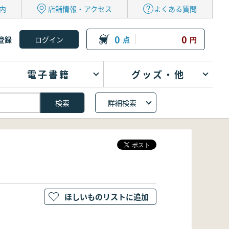
内
店舗情報・アクセス
よくある質問
0
0
登録
点
円
電子書籍
グッズ・他
詳細検索
ほしいものリストに追加