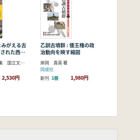
よみがえる古
乙訓古墳群 : 倭王権の政
発掘された西大
治動向を映す縮図
今井 晃樹 編集 国立文化財機構奈良文化財研究所 監
岸岡 貴英 著
同成社
2,530円
1,980円
新刊
1冊