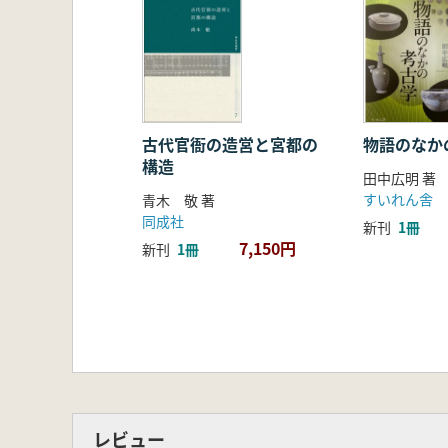
古代官衙の造営と宮都の
物語のなか
構造
田中広明 著
すいれん舎
青木 敬 著
同成社
新刊
1冊
7,150円
新刊
1冊
レビュー