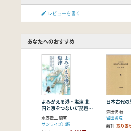
レビューを書く
あなたへのおすすめ
よみがえる港・塩津 北
日本古代の
国と京をつないだ琵琶湖
森田悌 著
の重要港
岩田書院
水野章二 編著
サンライズ出版
新刊
取り寄