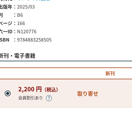
出版年
2025/03
判
B6
ページ
166
六一ID
N120776
ISBN
9784883258505
新刊・電子書籍
新刊
2,200 円
（税込）
取り寄せ
会員割引あり