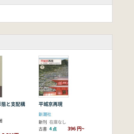
形態と支配構
平城京再現
新潮社
著
新刊
在庫なし
396 円~
古書
4 点