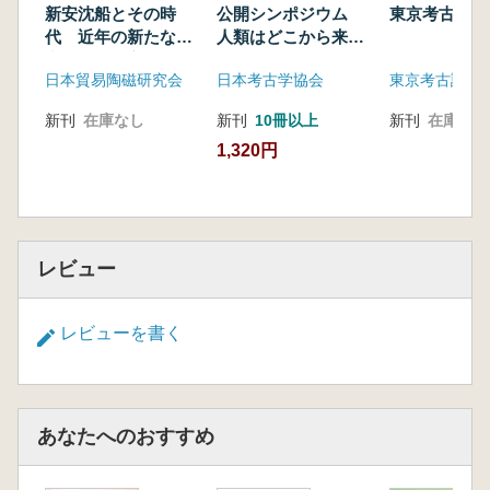
陶磁器の時期的・属性的特徴からの一考察
新安沈船とその時
公開シンポジウム
東京考古 第
越田賢一郎 北海道における陶磁器研究の動
代 近年の新たな研
人類はどこから来
向 20世紀後半期の研究を振り返って
究成果を中心に
て、どこへ向かうの
日本貿易陶磁研究会
日本考古学協会
東京考古談話
英文概要
か
彙報
新刊
在庫なし
新刊
10冊以上
新刊
在庫なし
執筆要項
1,320円
海外研究者ヘ
レビュー
レビューを書く
あなたへのおすすめ