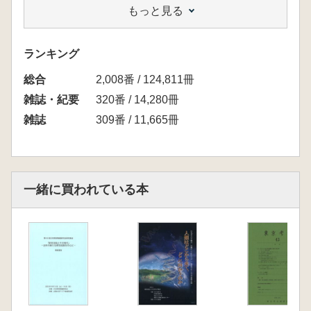
もっと見る
高島裕之「北方世界の交易と貿易陶磁器」の開
催
【報告】
ランキング
鈴木琢也 擦文文化期の交流・交易
総合
八重樫忠郎 中世北海道と本州の交易 平泉藤
2,008番 / 124,811冊
原氏の事例から
雑誌・紀要
320番 / 14,280冊
関根達人 前近代アイヌ社会における陶磁器受
雑誌
309番 / 11,665冊
容
小川康和 余市町大川遺跡迂回路地点41号墓坑
の検出状況について
佐藤雄生 矢不来館跡・大館跡。福山城下町遺
一緒に買われている本
跡出土の貿易陶磁
塚田直哉 史跡上之国館跡出土の貿易陶磁器
長町章弘 恵庭市・千歳市出土の中世貿易陶磁
器
小針大志 札幌市出土の陶磁器
山戸大知 小樽市船浜遺跡における擦文文化期
後期から中世の様相について擦文土器及び中世