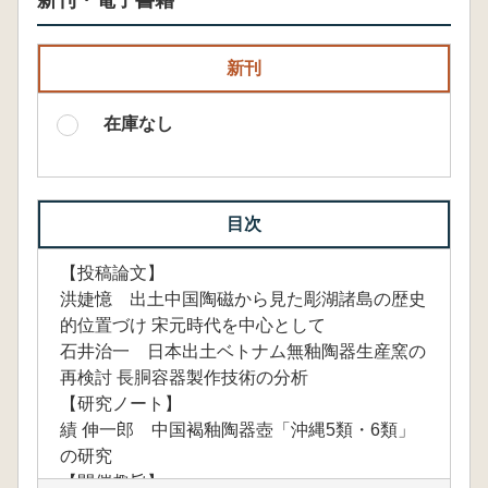
新刊・電子書籍
新刊
在庫なし
目次
【投稿論文】
洪婕憶 出土中国陶磁から見た彫湖諸島の歴史
的位置づけ 宋元時代を中心として
石井治一 日本出土ベトナム無釉陶器生産窯の
再検討 長胴容器製作技術の分析
【研究ノート】
績 伸一郎 中国褐釉陶器壺「沖縄5類・6類」
の研究
【開催趣旨】