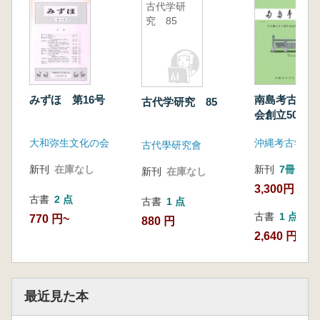
古代学研
究 85
みずほ 第16号
南島考古 3
古代学研究 85
会創立50周
集号
大和弥生文化の会
沖縄考古学会
古代學研究會
新刊
在庫なし
新刊
7冊
新刊
在庫なし
3,300円
古書
2 点
古書
1 点
古書
1 点
770 円~
880 円
2,640 円
最近見た本