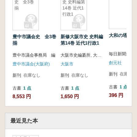
史 全3巻
史 史料編第
揃
14巻 近代1
行政1
大和の塔
豊中市議会史 全3巻
新修大阪市史 史料編
揃
第14巻 近代1行政1
毎日新聞奈良
豊中市議会事務局 編
大阪市史編纂所, 大阪市史料調査会編
創元社
豊中市議会(大阪府)
大阪市
新刊
在庫なし
新刊
在庫なし
新刊
在庫なし
古書
1 点
古書
1 点
古書
1 点
396 円
8,553 円
1,650 円
最近見た本