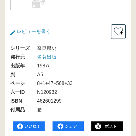
レビューを書く
＋
シリーズ
奈良県史
発行元
名著出版
出版年
1987/
判
A5
ページ
8+1+47+568+33
六一ID
N120932
ISBN
462601299
付属品
箱