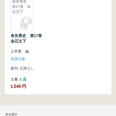
奈良県史
第17巻 金
石文下
奈良県史 第17巻
金石文下
土井實 編
名著出版
新刊
在庫なし
古書
1 点
1,540 円
本を探す