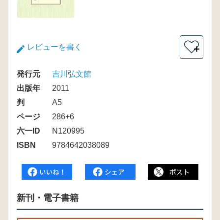
レビューを書く
＋
発行元
吉川弘文館
出版年
2011
判
A5
ページ
286+6
六一ID
N120995
ISBN
9784642038089
新刊・電子書籍