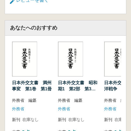
レビューを書く
あなたへのおすすめ
日本外交文書 満州
日本外交文書 昭和
日本外交文書
事変 第1巻 第1冊
期1 第2部 第3
洋戦争 第3
巻 (昭和2〜6年日ソ
外務省 編纂
外務省 編纂
外務省 編纂
関係)
外務省
外務省
外務省
新刊
在庫なし
新刊
在庫なし
新刊
在庫なし