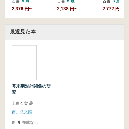
古書
5 点
古書
5 点
古書
3 点
2,376 円~
2,138 円~
2,772 円~
最近見た本
幕末期対外関係の研
究
上白石実 著
吉川弘文館
新刊
在庫なし