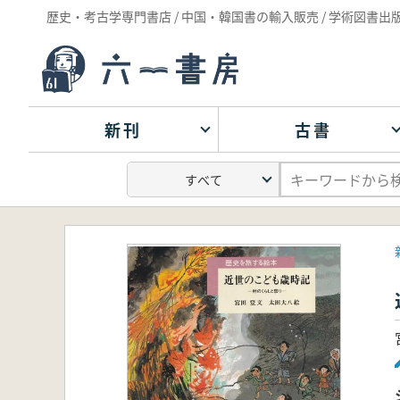
歴史・考古学専門書店 / 中国・韓国書の輸入販売 / 学術図書出
新刊
古書