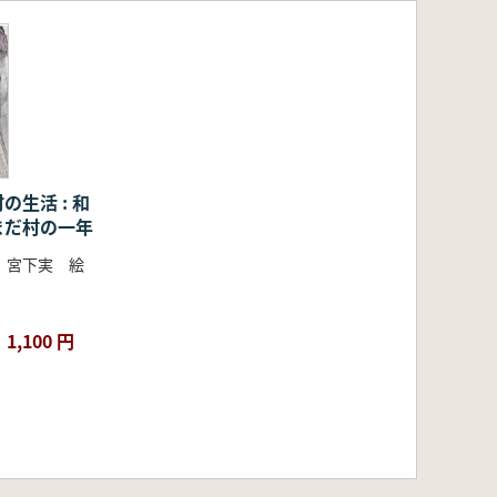
の生活 : 和
まだ村の一年
、宮下実 絵
1,100 円