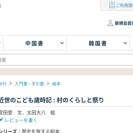
ご利用案
版
新規会員
中国書
韓国書
新刊
入門書・手引書
絵本
近世のこども歳時記 : 村のくらしと祭り
宮田登 文、太田大八 絵
レビューを書く
シリーズ
歴史を旅する絵本