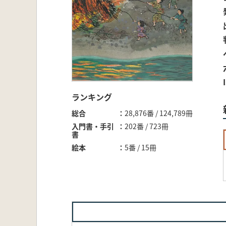
ランキング
総合
28,876番 / 124,789冊
入門書・手引
202番 / 723冊
書
絵本
5番 / 15冊