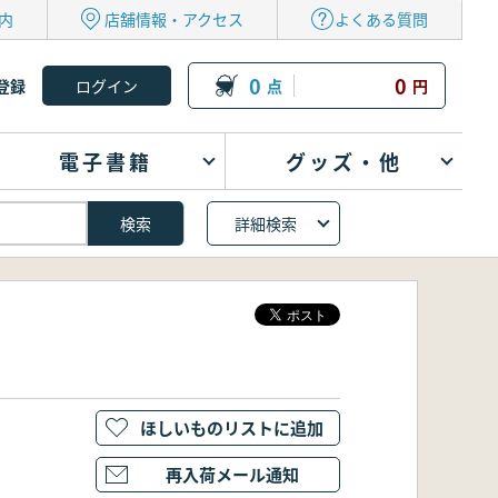
内
店舗情報・アクセス
よくある質問
0
0
登録
点
円
電子書籍
グッズ・他
詳細検索
ほしいものリストに追加
再入荷メール通知