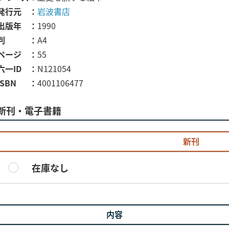
発行元
岩波書店
出版年
1990
判
A4
ページ
55
六一ID
N121054
ISBN
4001106477
新刊・電子書籍
新刊
在庫なし
内容