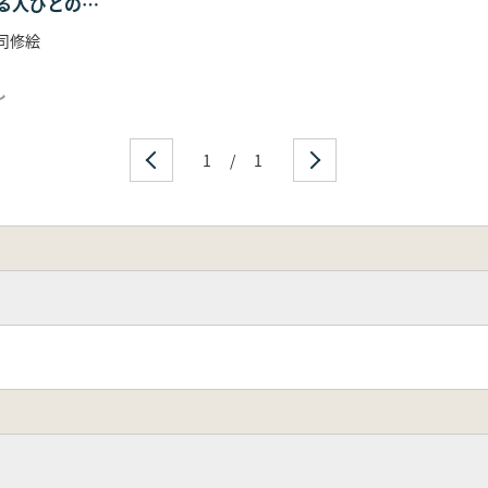
る人びとの集
 司修絵
し
1
/
1