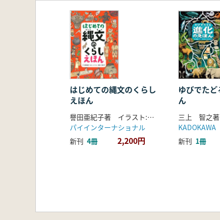
はじめての縄文のくらし
ゆびでたど
えほん
ん
譽田亜紀子著 イラスト:スソアキコ 監修:宮尾亨
パイインターナショナル
KADOKAWA
2,200円
新刊
4冊
新刊
1冊