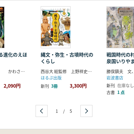
る進化のえほ
縄文・弥生・古墳時代の
戦国時代の村
くらし
泉国いりや
三上 智之著 かわさき しゅんいち イラスト
西谷大 総監修 上野祥史 監修
勝俣鎮夫 文
ほるぷ出版
岩波書店
2,090円
3,300円
新刊
在庫なし
新刊
3冊
古書
1 点
1
/
5