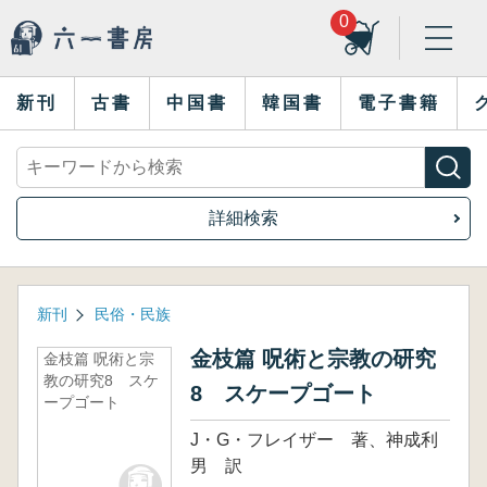
0
新刊
古書
中国書
韓国書
電子書籍
詳細検索
新刊
民俗・民族
金枝篇 呪術と宗教の研究
金枝篇 呪術と宗
教の研究8 スケ
8 スケープゴート
ープゴート
J・G・フレイザー 著、神成利
男 訳