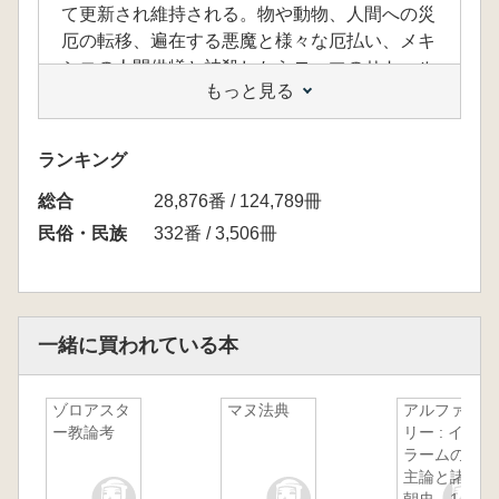
て更新され維持される。物や動物、人間への災
厄の転移、遍在する悪魔と様々な厄払い、メキ
シコの人間供犠と神殺しからローマのサトゥル
もっと見る
ナリア祭まで、スケープゴートの慣習を神の犠
牲へと鈍化する思考の錬金術。呪術と宗教の起
源をめぐる壮大な旅。
ランキング
総合
「BOOKデータベース」 より
28,876番 / 124,789冊
民俗・民族
332番 / 3,506冊
一緒に買われている本
ゾロアスタ
マヌ法典
アルファフ
ー教論考
リー : イス
ラームの君
主論と諸王