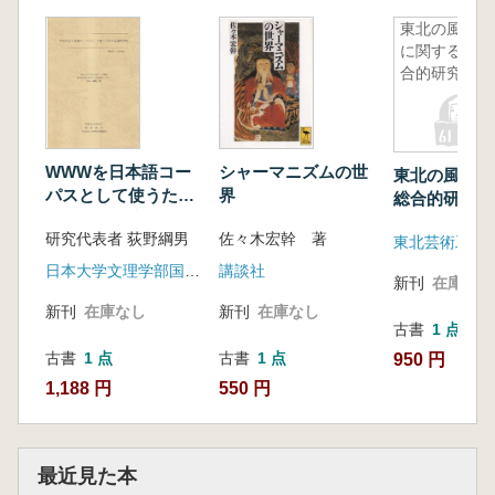
東北の風土
に関する総
合的研究
WWWを日本語コー
シャーマニズムの世
東北の風土に
パスとして使うため
界
総合的研究
の基礎的研究
研究代表者 荻野綱男
佐々木宏幹 著
日本大学文理学部国文学科
講談社
新刊
在庫なし
新刊
在庫なし
新刊
在庫なし
古書
1 点
古書
1 点
古書
1 点
950 円
1,188 円
550 円
最近見た本