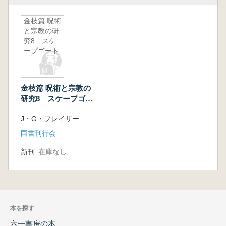
金枝篇 呪術
と宗教の研
究8 スケ
ープゴート
金枝篇 呪術と宗教の
研究8 スケープゴー
ト
J・G・フレイザー 著、神成利男 訳
国書刊行会
新刊
在庫なし
本を探す
六一書房の本