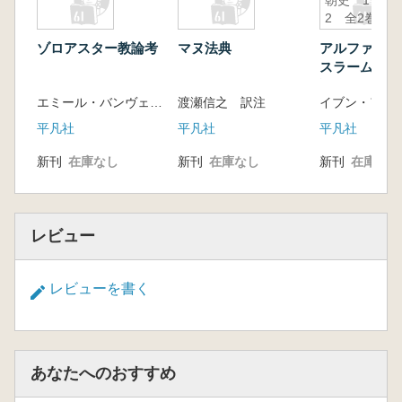
朝史 1・
2 全2巻セ
ット
ゾロアスター教論考
マヌ法典
アルファフリー
スラームの君
諸王朝史 1
エミール・バンヴェニスト, ゲラルド・ニョリ著 ; 前田耕作編・監訳
渡瀬信之 訳注
2巻セット
平凡社
平凡社
平凡社
新刊
在庫なし
新刊
在庫なし
新刊
在庫なし
レビュー
レビューを書く
あなたへのおすすめ