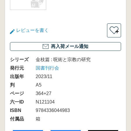
レビューを書く
＋
再入荷メール通知
シリーズ
金枝篇 : 呪術と宗教の研究
発行元
国書刊行会
出版年
2023/11
判
A5
ページ
364+27
六一ID
N121104
ISBN
9784336044983
付属品
箱