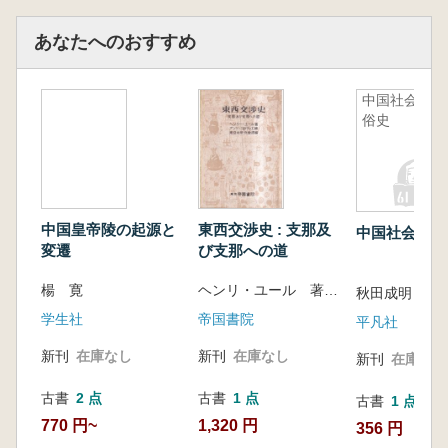
1 硫黄同位体と硫黄同位体比
2 辰砂鉱山
あなたへのおすすめ
3 鉱脈の違い
4 遺跡からの朱の採取
中国社会風
5 硫黄同位体比の測定法およびδ34S値の
俗史
算出法
6 EA-IRMS法を用いた時の注意点
7 装置メンテナンスの重要性
8 超微量硫黄同位体分析システムについ
中国皇帝陵の起源と
東西交渉史 : 支那及
て
中国社会風俗
変遷
び支那への道
おわりに
第4章 古代文明研究における残存デンプン
楊 寛
ヘンリ・ユール 著、アンリ・コルディエ 補、東亞史研究会 訳・編
秋田成明
粒分析…渋谷綾子
学生社
帝国書院
平凡社
はじめに
1 残存デンプン粒分析とはなにか
新刊
在庫なし
新刊
在庫なし
新刊
在庫なし
2 2000年代以降の東アジアにおける研究
古書
2 点
古書
1 点
動向
古書
1 点
3 残存デンプン粒研究の将来展望
770 円~
1,320 円
356 円
おわりに