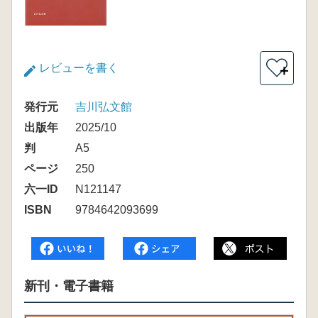
レビューを書く
＋
発行元
吉川弘文館
出版年
2025/10
判
A5
ページ
250
六一ID
N121147
ISBN
9784642093699
新刊・電子書籍