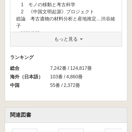
1 モノの移動と考古科学
2 《中国文明起源》プロジェクト
総論 考古遺物の材料分析と産地推定…渋谷綾
子
はじめに
もっと見る
1 プロジェクトの概要
2 研究成果―何がわかって何がわからない
のか―
ランキング
3 プロジェクト5年間の成果からみた今後の
総合
展望
7,242番 / 124,817冊
おわりに
海外（日本語）
103番 / 4,860冊
第Ⅰ部 中国文明の起源と発展
中国
55番 / 2,372冊
第1章 中国新石器時代～青銅器時代初期の
儀礼用土器…秦小麗
はじめに
1 新石器時代の儀礼用陶器の出現に関わ
関連図書
る社会的背景
2 二里頭文化期の墳墓から出土した儀礼
用土器