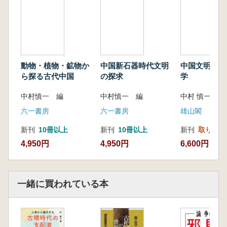
3 二里頭文化期の遺跡で墳墓以外の場所
から出土した儀礼用土器
4 二里頭文化期における儀礼用土器の遠
距離交易
5 二里頭文化期の儀礼用土器と原始磁器
動物・植物・鉱物か
中国新石器時代文明
中国文明起源
―長江下流域との関係―
ら探る古代中国
の探求
学
おわりに―二里頭文化期の儀礼用土器の生
中村慎一 編
中村慎一 編
中村 慎一 編
産背景―
第2章 先秦時代の朱砂(水銀朱)使用…方輝
六一書房
六一書房
雄山閣
はじめに
新刊
10冊以上
新刊
10冊以上
新刊
取り寄せ
1 中国先史時代の朱砂遺物の再考察
4,950円
4,950円
6,600円
2 商周時代の朱砂の遺物に関する問題点
おわりに
第Ⅱ部 考古遺物の分析と産地推定
第1章 科学の眼で土器をみる―胎土分析か
一緒に買われている本
らのアプローチ―…石田智子
はじめに
1 考古資料としての土器の重要性と胎土