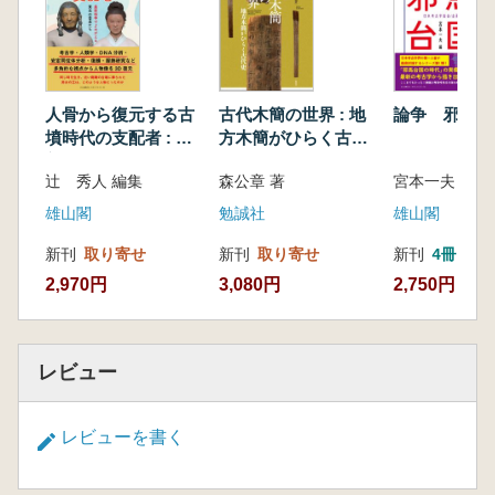
分析の意義
2 日本における胎土分析の現状と課題
3 中国における胎土分析の展開可能性
おわりに
人骨から復元する古
古代木簡の世界 : 地
論争 邪馬台
第2章 古代遺跡出土朱の産地推定―硫黄、
墳時代の支配者 : 最
方木簡がひらく古代
水銀、鉛同位体比分析のアプローチ―…南 武
新科学でよみがえる
史
志・高橋和也・斎藤誠史
辻 秀人 編集
森公章 著
東北の首長たち
はじめに
雄山閣
勉誠社
雄山閣
1 ベンガラと鉛丹
2 朱
新刊
取り寄せ
新刊
取り寄せ
新刊
4冊
3 朱の化学分析
2,970円
3,080円
2,750円
4 硫黄、水銀、鉛同位体分析法
5 同位体分析を用いた辰砂鉱山鉱石と遺
跡朱の分析
レビュー
おわりに
第3章 硫黄同位体比分析による遺跡出土朱
の産地推定―現状と展望―…南 武志・高橋和
レビューを書く
也・方輝・中村慎一
はじめに