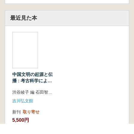
第Ⅲ部 中国文明の広がり―東部ユーラシア世
界との交流―
最近見た本
第1章 東部ユーラシア古代金属器研究の新
機軸―青銅器・銅器の化学分析から―…飯塚義
之
はじめに
1 金属組織の観察と化学分析法
2 東部ユーラシアの青銅器および銅器の
化学的特徴
3 草原系の銅合金―青銅器と銅器―
中国文明の起源と伝
4 銅合金の材料金属と金属の製錬
播 : 考古科学による
5 銅製錬スラグの観察と化学分析
多角的アプローチ
渋谷綾子 編 石田智子 編
6 化学分析から考える銅合金遺物と今後
の課題
吉川弘文館
第2章 縄文時代前期の玉器石材―東部ユー
新刊
取り寄せ
ラシアにおけるネフライトの利用と物流―…飯
5,500円
塚義之
はじめに