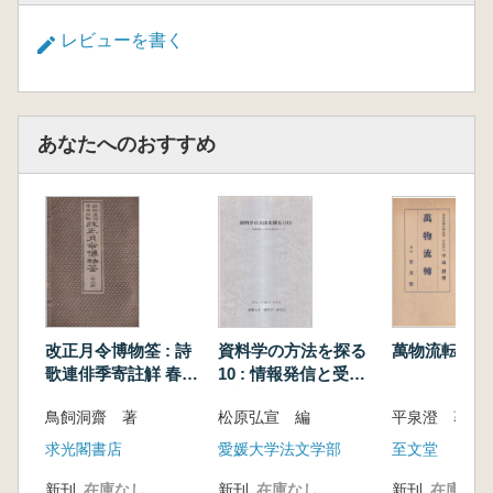
レビューを書く
あなたへのおすすめ
改正月令博物筌 : 詩
資料学の方法を探る
萬物流転
歌連俳季寄註觧 春夏
10 : 情報発信と受容
秋冬 全4冊揃
の視点から
鳥飼洞齋 著
松原弘宣 編
平泉澄 著
求光閣書店
愛媛大学法文学部
至文堂
新刊
在庫なし
新刊
在庫なし
新刊
在庫なし