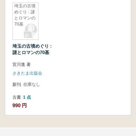
埼玉の古墳
めぐり : 謎
とロマンの
70基
埼玉の古墳めぐり :
謎とロマンの70基
宮川進 著
さきたま出版会
新刊
在庫なし
古書
1 点
990 円