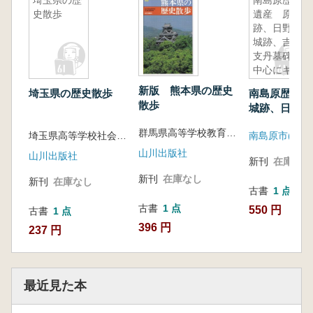
埼玉県の歴
南島原歴史
史散歩
遺産 原城
跡、日野江
城跡、吉利
支丹墓碑を
中心にキリ
シタン史跡
新版 熊本県の歴史
埼玉県の歴史散歩
南島原歴史遺
をたずねて
散歩
城跡、日野江
吉利支丹墓碑
群馬県高等学校教育研究会歴史部会 編
埼玉県高等学校社会科教育研究会歴史部会著
南島原市(長崎
にキリシタン
たずねて
山川出版社
山川出版社
新刊
在庫なし
新刊
在庫なし
新刊
在庫なし
古書
1 点
古書
1 点
550 円
古書
1 点
396 円
237 円
最近見た本