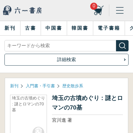
0
新刊
古書
中国書
韓国書
電子書籍
詳細検索
新刊
入門書・手引書
歴史散歩系
埼玉の古墳めぐり : 謎とロ
埼玉の古墳めぐり
: 謎とロマンの70
マンの70基
基
宮川進 著