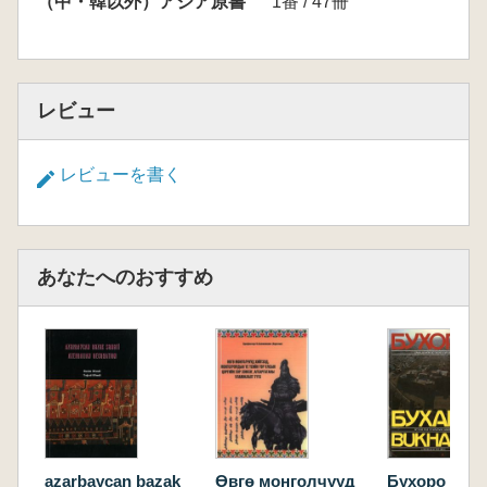
（中・韓以外）アジア原書
1番 / 47冊
レビュー
レビューを書く
あなたへのおすすめ
azarbaycan bazak
Өвгө монголчууд
Бухоро : оч