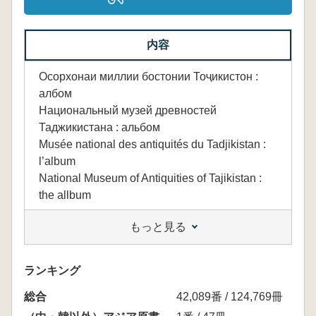
内容
Осорхонаи миллии бостонии Тоҷикистон :
албом
Национальный музей древностей
Таджикистана : альбом
Musée national des antiquités du Tadjikistan :
l’album
National Museum of Antiquities of Tajikistan :
the allbum
もっと見る
本文は(おそらく)タジク語、ロシア語、フラン
ス語、英語の併記
ランキング
総合
42,089番 / 124,769冊