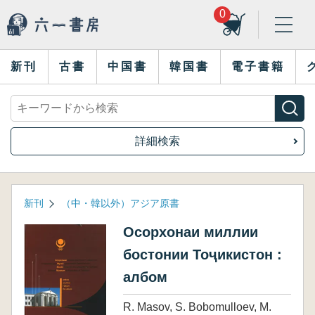
0
新刊
古書
中国書
韓国書
電子書籍
詳細検索
新刊
（中・韓以外）アジア原書
Осорхонаи миллии
бостонии Тоҷикистон :
албом
R. Masov, S. Bobomulloev, M.