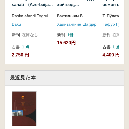
sanati (Azerbaijan
хийгээд,
осмон остид
Decoration)
монголчуудын үе
музей
Rasim afandi Togrul afandi
Балжинням Б
үеийн төр улсын
цэргийн зэр зэвсэг,
Baku
Хайнзангийн Шагдар
агсаргатаны
уламжлалт түүх(古
新刊
在庫なし
新刊
1冊
新刊
在庫なし
代モンゴルの伝統的
15,620円
な歴史と、モンゴル
古書
1 点
古書
1 点
国家の世代を超えた
2,750 円
4,400 円
軍事兵器と防具)
最近見た本