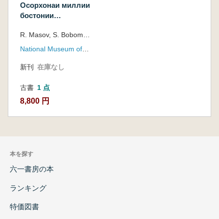
Осорхонаи миллии
бостонии
Тоҷикистон :
R. Masov, S. Bobomulloev, M. Bubnova
албом
National Museum of Antiquities of Tajikistan(タジキスタン国立考古学博物館)
新刊
在庫なし
古書
1 点
8,800 円
本を探す
六一書房の本
ランキング
特価図書