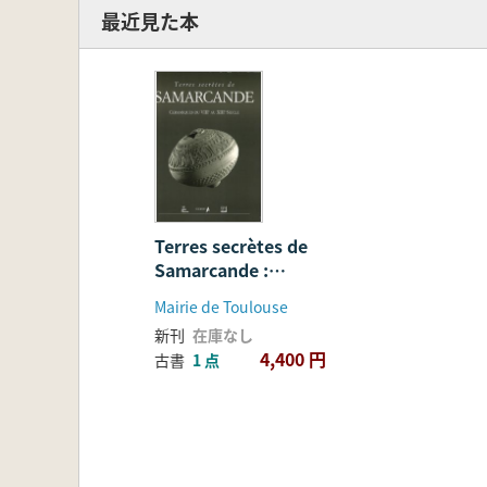
最近見た本
Terres secrètes de
Samarcande :
céramiques du VIIIe au
Mairie de Toulouse
XIIIe siècle (サマルカ
新刊
在庫なし
ンドの秘境:8世紀から13
4,400 円
古書
1 点
世紀の陶磁器)