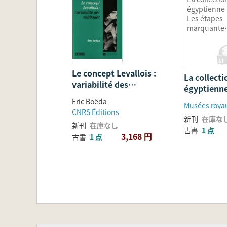
égyptienne 
Les étapes
marquante
de son
développe
nt
Le concept Levallois :
La collecti
variabilité des
égyptienne
méthodes (ルヴァロ
étapes ma
Eric Boëda
アのコンセプト:技法の
son dével
CNRS Éditions
多様性)
新刊
在庫な
新刊
在庫なし
古書
1 点
3,168 円
古書
1 点