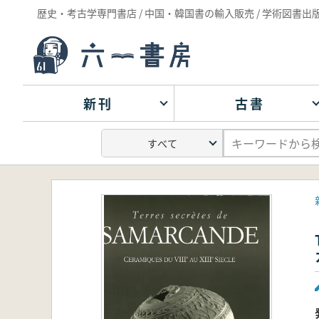
歴史・考古学専門書店 / 中国・韓国書の輸入販売 / 学術図書出
新刊
古書