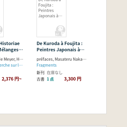
Foujita :
Peintres
Japonais à
Paris(黒田から
藤田まで:パリ
で活躍した日
本人画家たち)
Historiae
De Kuroda à Foujita :
Mélanges
Peintres Japonais à
.J. Steve
Paris(黒田から藤田ま
reunis par L. de Meyer, H. Gasche et F. Vallat
préfaces, Masateru Nakagawa, Ryôhei Miyata ; textes, Kimiko Niizeki ... [et al.]
で:パリで活躍した日本
Editions Recherche sur les Civilisations
Fragments
人画家たち)
新刊
在庫なし
2,376 円~
3,300 円
古書
1 点