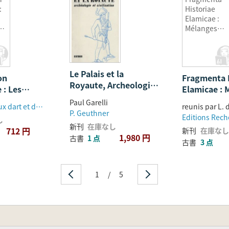
:
Historiae
Elamicae :
s
Mélanges
Offerts à M.J.
me
Steve
Le Palais et la
on
Fragmenta 
Royaute, Archeologie
 : Les
Elamicae : 
et Civilisation
rquantes de
Offerts à M
Paul Garelli
Musées royaux dart et dhistoire
oppement
P. Geuthner
し
新刊
在庫なし
712 円
新刊
在庫なし
1,980 円
古書
1 点
古書
3 点
1
/
5