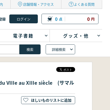
内
店舗情報・アクセス
よくある質問
0
0
登録
点
円
電子書籍
グッズ・他
詳細検索
du VIIIe au XIIIe siècle (サマル
ほしいものリストに追加