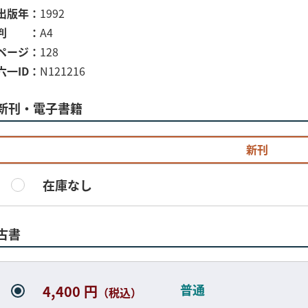
出版年
1992
判
A4
ページ
128
六一ID
N121216
新刊・電子書籍
新刊
在庫なし
古書
普通
4,400 円
（税込）