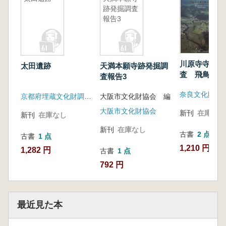
跡発掘調査
報告3
川原寺寺域北
太田遺跡
天満本願寺跡発掘調
査 飛鳥藤原第
査報告3
次発掘調査報
奈良文化財研
京都府埋蔵文化財調査研究センター
大阪市文化財協会 編
大阪市文化財協会
新刊
在庫なし
新刊
在庫なし
新刊
在庫なし
古書
2 点
古書
1 点
1,210 円~
1,282 円
古書
1 点
792 円
最近見た本