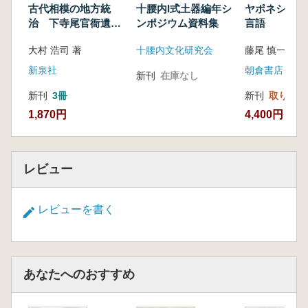
古代相模の地方統
十腰内I式土器編年シ
ヤポネシアの
治 下寺尾官衙遺跡
ンポジウム資料集
言語
群
大村 浩司 著
十腰内文化研究会
新泉社
朝倉書店
新刊
在庫なし
新刊
3冊
新刊
取り寄せ
1,870円
4,400円
レビュー
レビューを書く
あなたへのおすすめ