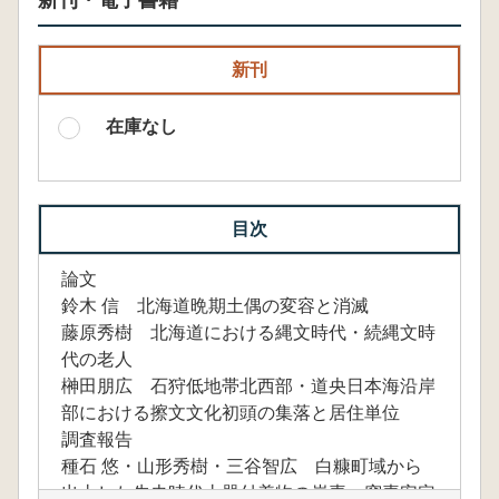
新刊・電子書籍
新刊
在庫なし
目次
論文
鈴木 信 北海道晩期土偶の変容と消滅
藤原秀樹 北海道における縄文時代・続縄文時
代の老人
榊田朋広 石狩低地帯北西部・道央日本海沿岸
部における擦文文化初頭の集落と居住単位
調査報告
種石 悠・山形秀樹・三谷智広 白糠町域から
出土した先史時代土器付着物の炭素・窒素安定