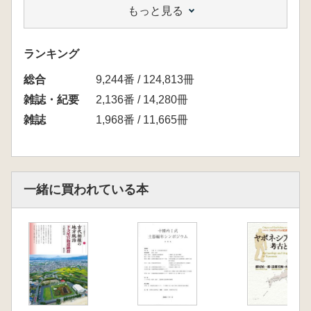
もっと見る
同位体比分析について
石井淳平・野村祐―・塚田直哉 函館市川汲台
場の調査
ランキング
研究ノート
総合
山田 哲・中村雄紀 梨肌黒曜石考 オホーツ
9,244番 / 124,813冊
ク文化石器群の様相
雑誌・紀要
2,136番 / 14,280冊
雑誌
1,968番 / 11,665冊
一緒に買われている本