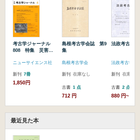
考古学ジャーナル
島根考古学会誌 第9
法政考古学 
808 特集 災害と
集
近世考古学
ニューサイエンス社
島根考古学会
法政考古学会
新刊
7冊
新刊
在庫なし
新刊
在庫なし
1,850円
古書
1 点
古書
2 点
712 円
880 円~
最近見た本