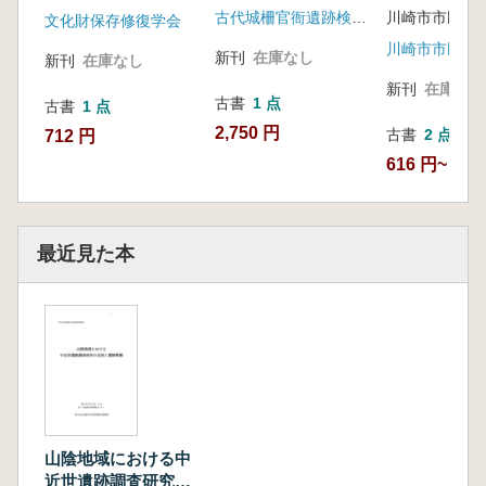
古代城柵官衙遺跡検討会
川崎考古学研
文化財保存修復学会
蔵資料
新刊
在庫なし
新刊
在庫なし
新刊
在庫なし
古書
1 点
古書
1 点
2,750 円
古書
2 点
712 円
616 円~
最近見た本
山陰地域における中
近世遺跡調査研究の