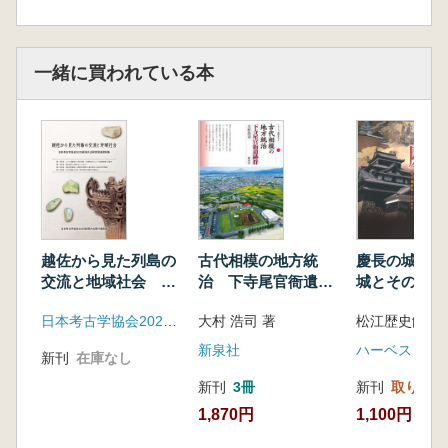
一緒に買われている本
越佐から見た列島の
古代相模の地方統
慶長の城 松
交流と地域社会 日
治 下寺尾官衙遺跡
城とその時代
本考古学協会2025年
群
日本考古学協会2025年度新潟大会実行委員会
大村 浩司 著
松江歴史館 編
度新潟大会資料集
新泉社
ハーベスト出
新刊
在庫なし
新刊
3冊
新刊
取り寄せ
1,870円
1,100円