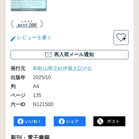
レビューを書く
＋
再入荷メール通知
発行元
和歌山県立紀伊風土記の丘
出版年
2025/10
判
A4
ページ
135
六一ID
N121500
新刊・電子書籍