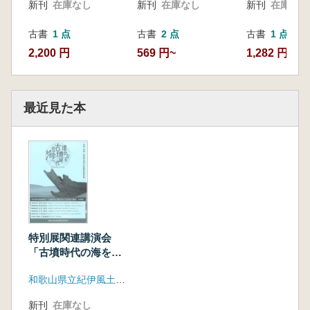
新刊
在庫なし
新刊
在庫なし
新刊
在庫なし
古書
1 点
古書
2 点
古書
1 点
2,200 円
569 円~
1,282 円
最近見た本
特別展関連講演会
「古墳時代の海をめ
ぐる交流の諸相」予
和歌山県立紀伊風土記の丘
稿集
新刊
在庫なし