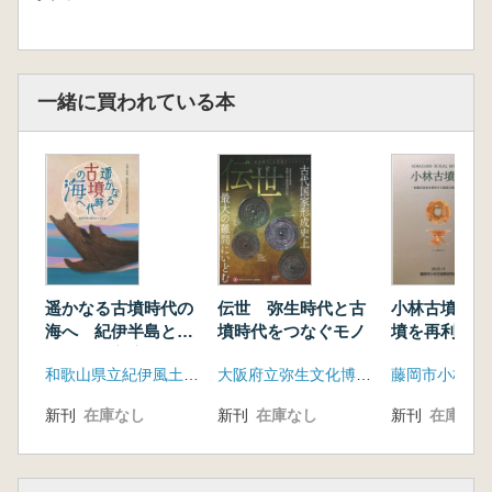
一緒に買われている本
遥かなる古墳時代の
伝世 弥生時代と古
小林古墳群 
海へ 紀伊半島と海
墳時代をつなぐモノ
墳を再利用す
をめぐる交流
古墳の研究
和歌山県立紀伊風土記の丘
大阪府立弥生文化博物館
新刊
在庫なし
新刊
在庫なし
新刊
在庫なし