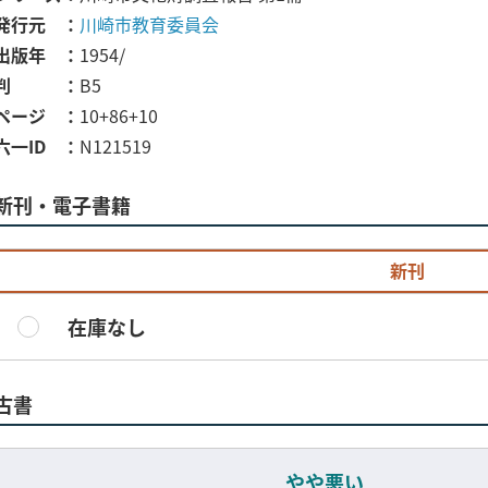
発行元
川崎市教育委員会
出版年
1954/
判
B5
ページ
10+86+10
六一ID
N121519
新刊・電子書籍
新刊
在庫なし
古書
やや悪い