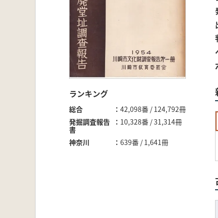
ランキング
総合
42,098番 / 124,792冊
発掘調査報告
10,328番 / 31,314冊
書
神奈川
639番 / 1,641冊