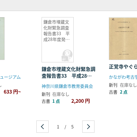
鎌倉市埋蔵文
化財緊急調査
報告書33 平
成28年度発掘
調査報告
正覚寺やぐ
鎌倉市埋蔵文化財緊急調
査報告書33 平成28年
ュージアム
かながわ考古
度発掘調査報告
し
新刊
在庫なし
神奈川県鎌倉市教育委員会
633 円~
古書
2 点
新刊
在庫なし
2,200 円
古書
1 点
1
/
5