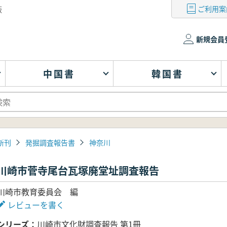
ご利用案
版
新規会員
中国書
韓国書
新刊
発掘調査報告書
神奈川
川崎市菅寺尾台瓦塚廃堂址調査報告
川崎市教育委員会 編
レビューを書く
シリーズ
川崎市文化財調査報告 第1冊