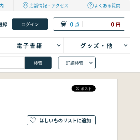
内
店舗情報・アクセス
よくある質問
0
0
登録
点
円
電子書籍
グッズ・他
詳細検索
ほしいものリストに追加