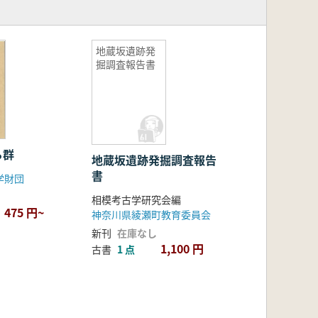
地蔵坂遺跡発
掘調査報告書
ら群
地蔵坂遺跡発掘調査報告
書
学財団
相模考古学研究会編
475 円~
神奈川県綾瀬町教育委員会
新刊
在庫なし
1,100 円
古書
1 点