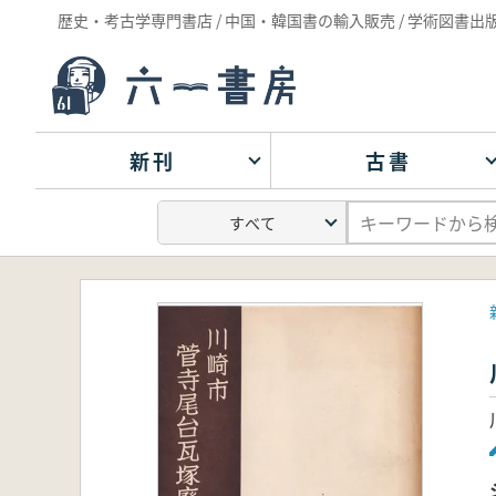
歴史・考古学専門書店 / 中国・韓国書の輸入販売 / 学術図書出
新刊
古書