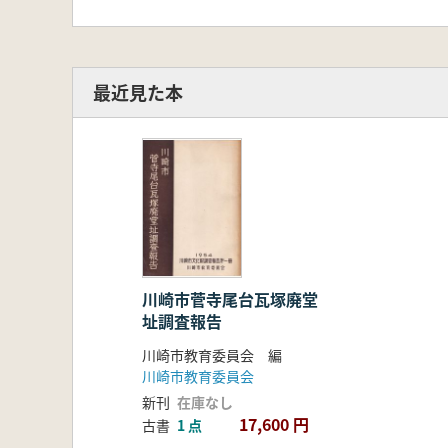
最近見た本
川崎市菅寺尾台瓦塚廃堂
址調査報告
川崎市教育委員会 編
川崎市教育委員会
新刊
在庫なし
17,600 円
古書
1 点