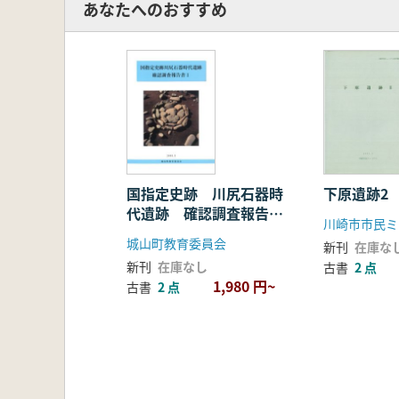
あなたへのおすすめ
国指定史跡 川尻石器時
下原遺跡2
代遺跡 確認調査報告書
川崎市市民ミ
1
城山町教育委員会
新刊
在庫な
新刊
在庫なし
古書
2 点
1,980 円~
古書
2 点