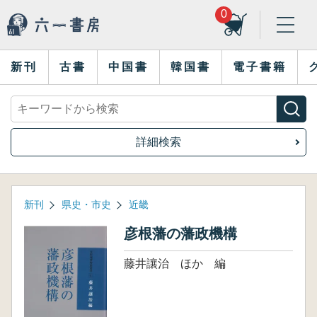
0
新刊
古書
中国書
韓国書
電子書籍
詳細検索
新刊
県史・市史
近畿
彦根藩の藩政機構
藤井讓治 ほか 編