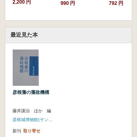
2,200 円
990 円
792 円
最近見た本
彦根藩の藩政機構
藤井讓治 ほか 編
彦根城博物館(サンライズ出版)
新刊
取り寄せ