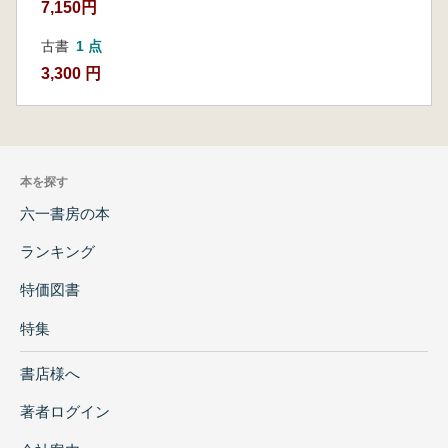
7,150円
古書
1 点
3,300 円
本を探す
六一書房の本
ランキング
特価図書
特集
書店様へ
著者ログイン