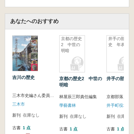
あなたへのおすすめ
京都の歴史
井手の部落
2 中世の
史 年表
明暗
吉川の歴史
京都の歴史2 中世の
井手の部落史
明暗
三木市史編さん委員会編
林屋辰三郎責任編集
京都部落史研
三木市
學藝書林
井手町役場
新刊
在庫なし
新刊
在庫なし
新刊
在庫なし
古書
1 点
古書
1 点
古書
1 点