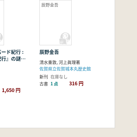
辰野金吾
ード紀行 :
辰野金吾
紀行』の謎を
清水重敦, 河上眞理著
佐賀県立佐賀城本丸歴史館
新刊
在庫なし
316 円
古書
1 点
1,650 円