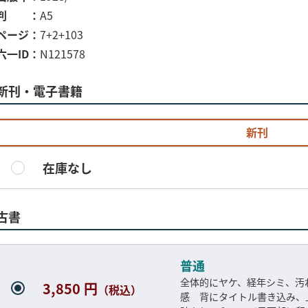
判
A5
ページ
7+2+103
六一ID
N121578
新刊・電子書籍
新刊
在庫なし
古書
普通
全体的にヤケ、経年シミ、汚
3,850 円
（税込）
感 背にタイトル書き込み、