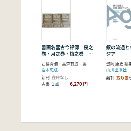
書画名器古今評傳 桜之
銀の流通と
巻・月之巻・梅之巻 全
ジア
3冊揃
西島青浦・高森有造 編
豊岡 康史 編
岩本忠蔵
山川出版社
新刊
在庫なし
新刊
取り寄
6,270 円
古書
1 点