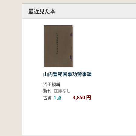
最近見た本
山内豐範國事功勞事蹟
沼田頼輔
新刊
在庫なし
3,850 円
古書
1 点