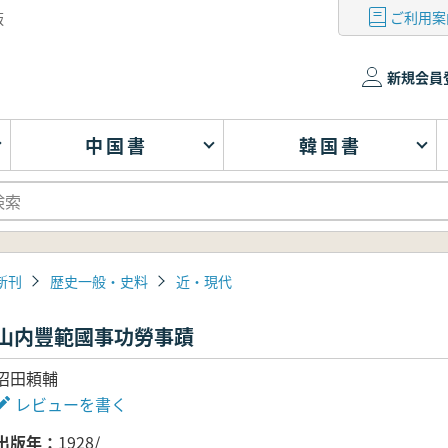
ご利用案
版
新規会員
中国書
韓国書
新刊
歴史一般・史料
近・現代
山内豐範國事功勞事蹟
沼田頼輔
レビューを書く
出版年
1928/