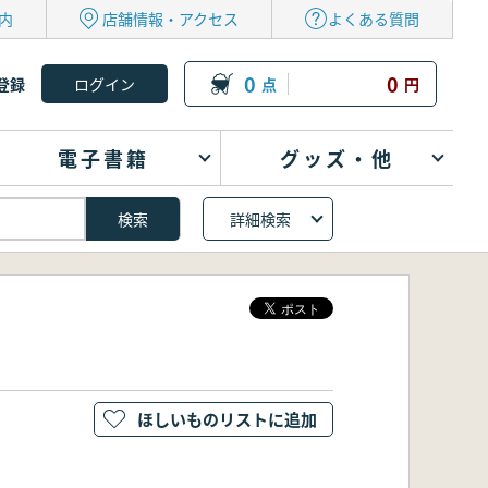
内
店舗情報・アクセス
よくある質問
0
0
登録
点
円
電子書籍
グッズ・他
詳細検索
ほしいものリストに追加