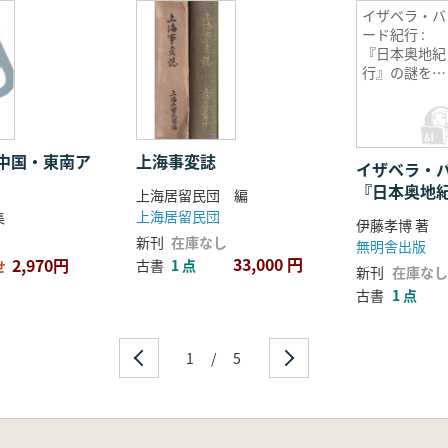
イザベラ・バ
ード紀行 :
『日本奥地紀
行』の謎を読
む
中国・東南ア
上海事変誌
イザベラ・バ
『日本奥地
上海居留民団 編
読む
上海居留民団
集
伊藤孝博 著
新刊
在庫なし
無明舎出版
33,000 円
2,970円
古書
1 点
せ
新刊
在庫なし
古書
1 点
1
/
5