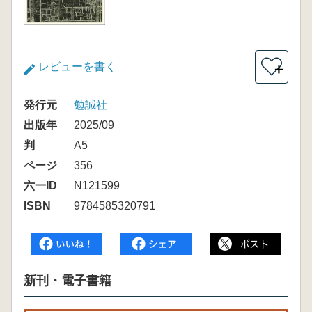
レビューを書く
＋
発行元
勉誠社
出版年
2025/09
判
A5
ページ
356
六一ID
N121599
ISBN
9784585320791
新刊・電子書籍