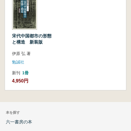
宋代中国都市の形態
と構造 新装版
伊原 弘 著
勉誠社
新刊
1冊
4,950円
本を探す
六一書房の本