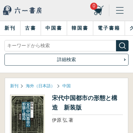
0
新刊
古書
中国書
韓国書
電子書籍
詳細検索
新刊
海外（日本語）
中国
宋代中国都市の形態と構
造 新装版
伊原 弘 著