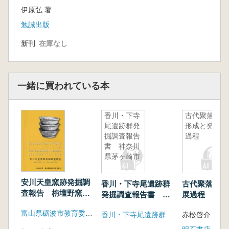
伊原弘 著
勉誠出版
新刊
在庫なし
一緒に買われている本
香川・下寺
古代聚落の
尾遺跡群発
形成と発展
掘調査報告
過程
書 神奈川
県茅ヶ崎市
安川天皇窯跡発掘調
香川・下寺尾遺跡群
古代聚落の形
査報告 栴壇野窯跡
発掘調査報告書 神
展過程
群における須恵器窯
奈川県茅ヶ崎市
富山県砺波市教育委員会
跡の調査
香川・下寺尾遺跡群発掘調査団
赤松啓介 著