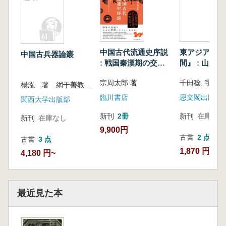
中国古代流通史序説
東アジアと『
中国古兵器論叢
: 戦国秦漢期の交
間』 : 山東
通・商業の観点から
東半島
宗周太郎 著
千田稔, 宇野隆
楊泓 著 網干善教 監訳 来村多加史 翻訳
臨川書店
思文閣出版
関西大学出版部
新刊
2冊
新刊
在庫なし
新刊
在庫なし
9,900円
古書
2 点
古書
3 点
1,870 円~
4,180 円~
最近見た本