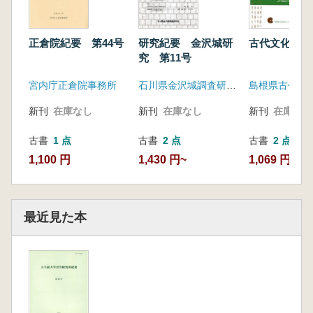
正倉院紀要 第44号
研究紀要 金沢城研
古代文化研究
究 第11号
宮内庁正倉院事務所
石川県金沢城調査研究所
新刊
在庫なし
新刊
在庫なし
新刊
在庫なし
古書
1 点
古書
2 点
古書
2 点
1,100 円
1,430 円~
1,069 円~
最近見た本