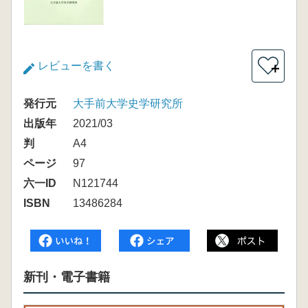
レビューを書く
＋
発行元
大手前大学史学研究所
出版年
2021/03
判
A4
ページ
97
六一ID
N121744
ISBN
13486284
新刊・電子書籍